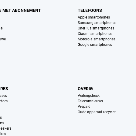
N MET ABONNEMENT
TELEFOONS
Apple smartphones
Samsung smartphones
el
OnePlus smartphones
Xiaomi smartphones
euwe
Motorola smartphones
Google smartphones
IRES
OVERIG
ases
Verlengcheck
ctors
Telecomnieuws
s
Prepaid
Oude apparaat recyclen
ns
es
peakers
ires