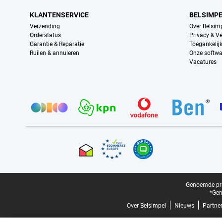
KLANTENSERVICE
BELSIMP
Verzending
Over Belsim
Orderstatus
Privacy & Ve
Garantie & Reparatie
Toegankelij
Ruilen & annuleren
Onze softwa
Vacatures
Provider partners
Certificaten, betaalmethoden, bezorgingsdienst partners
Juridische voettekst
Genoemde prij
*Gen
Over Belsimpel
Nieuws
Partne