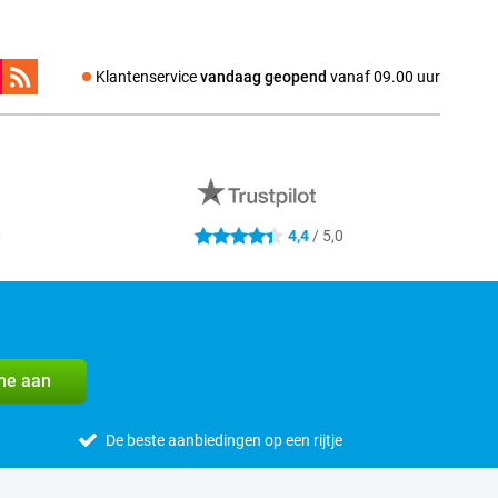
Klantenservice
vandaag geopend
vanaf 09.00 uur
0
4,4
/ 5,0
4.4 sterren
me aan
De beste aanbiedingen op een rijtje