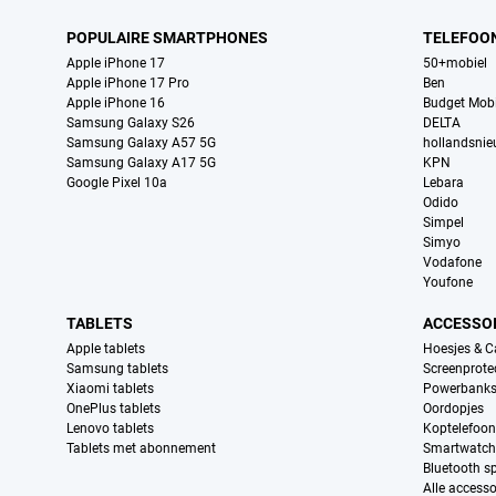
POPULAIRE SMARTPHONES
TELEFOO
Apple iPhone 17
50+mobiel
Apple iPhone 17 Pro
Ben
Apple iPhone 16
Budget Mobi
Samsung Galaxy S26
DELTA
Samsung Galaxy A57 5G
hollandsni
Samsung Galaxy A17 5G
KPN
Google Pixel 10a
Lebara
Odido
Simpel
Simyo
Vodafone
Youfone
TABLETS
ACCESSO
Apple tablets
Hoesjes & C
Samsung tablets
Screenprote
Xiaomi tablets
Powerbank
OnePlus tablets
Oordopjes
Lenovo tablets
Koptelefoo
Tablets met abonnement
Smartwatch
Bluetooth s
Alle accesso