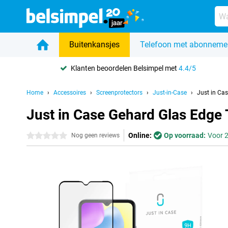
Buitenkansjes
Telefoon met abonneme
Klanten beoordelen Belsimpel met
4.4/5
Home
Accessoires
Screenprotectors
Just-in-Case
Just in Ca
Just in Case Gehard Glas Edge
Online:
Op voorraad:
Voor 2
0 sterren
Nog geen reviews