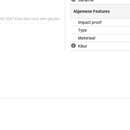
Garantie
Algemene Features
dmi 10A? Kies dan voor een glazen-
Impact proof
iet alleen bescherming tegen
otector over het algemeen ook
Type
Materiaal
Kleur