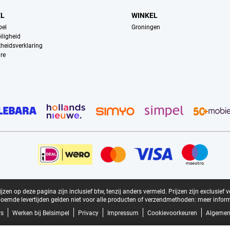
EL
WINKEL
pel
Groningen
iligheid
kheidsverklaring
re
zen op deze pagina zijn inclusief btw, tenzij anders vermeld.
Prijzen zijn exclusief 
oemde levertijden gelden niet voor alle producten of verzendmethoden:
meer inform
rs
Werken bij Belsimpel
Privacy
Impressum
Cookievoorkeuren
Algemen