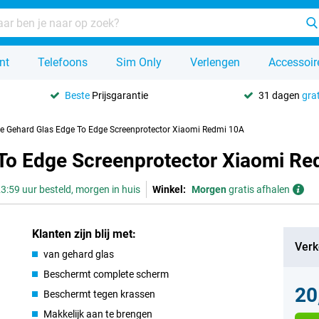
nt
Telefoons
Sim Only
Verlengen
Accessoir
Beste
Prijsgarantie
31 dagen
grat
se Gehard Glas Edge To Edge Screenprotector Xiaomi Redmi 10A
 To Edge Screenprotector Xiaomi R
3:59 uur besteld, morgen in huis
Winkel:
Morgen
gratis afhalen
Klanten zijn blij met:
Verk
van gehard glas
Beschermt complete scherm
20
Beschermt tegen krassen
Makkelijk aan te brengen