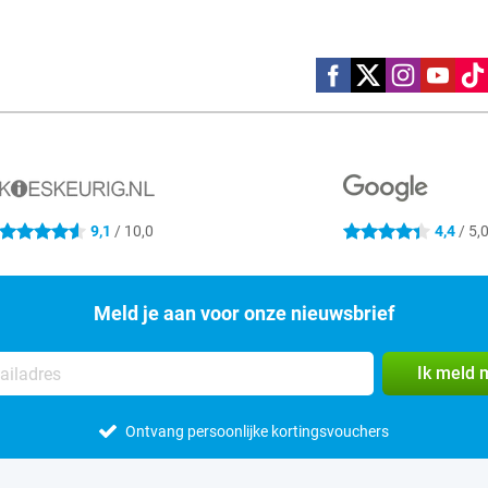
Social media
9,1
/ 10,0
4,4
/ 5,
4.6 sterren
4.4 sterren
Meld je aan voor onze nieuwsbrief
Ik meld 
Ontvang persoonlijke kortingsvouchers