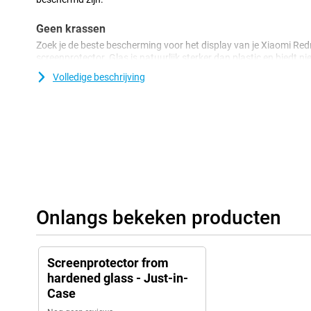
Geen krassen
Zoek je de beste bescherming voor het display van je Xiaomi Re
screenprotector. Glas is natuurlijk sterker dan plastic en biedt n
krassen maar ook tegen barsten. Daarom is een glazen-screenpr
Volledige beschrijving
duurder dan een plastic-screenprotector.
Onlangs bekeken producten
Screenprotector from
hardened glass - Just-in-
Case