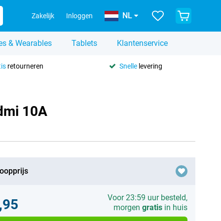
NL
Zakelijk
Inloggen
es & Wearables
Tablets
Klantenservice
is
retourneren
Snelle
levering
edmi 10A
oopprijs
Voor 23:59 uur besteld,
,95
morgen
gratis
in huis