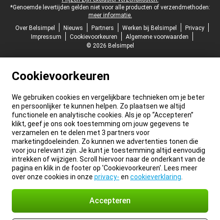
*Genoemde levertijden gelden niet voor alle producten of verzendmethoden:
meer informatie.
Over Belsimpel
Nieuws
Partners
Werken bij Belsimpel
Privacy
Impressum
Cookievoorkeuren
Algemene voorwaarden
© 2026 Belsimpel
Cookievoorkeuren
We gebruiken cookies en vergelijkbare technieken om je beter
en persoonlijker te kunnen helpen. Zo plaatsen we altijd
functionele en analytische cookies. Als je op “Accepteren”
klikt, geef je ons ook toestemming om jouw gegevens te
verzamelen en te delen met 3 partners voor
marketingdoeleinden. Zo kunnen we advertenties tonen die
voor jou relevant zijn. Je kunt je toestemming altijd eenvoudig
intrekken of wijzigen. Scroll hiervoor naar de onderkant van de
pagina en klik in de footer op 'Cookievoorkeuren'. Lees meer
over onze cookies in onze
privacy-
en
cookieverklaring
.
Accepteren