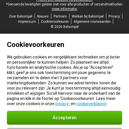
*Genoemde levertijden gelden niet voor alle producten of verzendmethoden:
meer informatie.
Over Belsimpel
Nieuws
Partners
Werken bij Belsimpel
Privacy
Impressum
Cookievoorkeuren
Algemene voorwaarden
© 2026 Belsimpel
Cookievoorkeuren
We gebruiken cookies en vergelijkbare technieken om je beter
en persoonlijker te kunnen helpen. Zo plaatsen we altijd
functionele en analytische cookies. Als je op “Accepteren”
klikt, geef je ons ook toestemming om jouw gegevens te
verzamelen en te delen met 3 partners voor
marketingdoeleinden. Zo kunnen we advertenties tonen die
voor jou relevant zijn. Je kunt je toestemming altijd eenvoudig
intrekken of wijzigen. Scroll hiervoor naar de onderkant van de
pagina en klik in de footer op 'Cookievoorkeuren'. Lees meer
over onze cookies in onze
privacy-
en
cookieverklaring
.
Accepteren