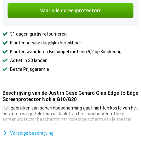
Naar alle screenprotectors
31 dagen gratis retourneren
Klantenservice dagelijks bereikbaar
Klanten waarderen Belsimpel met een 9,2 op Kieskeurig
Actief in 30 landen
Beste Prijsgarantie
Beschrijving van de Just in Case Gehard Glas Edge to Edge
Screenprotector Nokia G10/G20
Het gebruiken van schermbescherming gaat niet ten koste van het
besturen van je telefoon of tablet via het touchscreen. Deze
screenprotector beschermt het volledige scherm van je toestel.
Het gaat exact tot de randjes.
Wil je het beeldscherm van je Nokia G10 of G20 mooier houden en er
Volledige beschrijving
langer als nieuw uit laten zien? Neem dan deze glazen