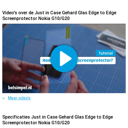
screenprotector. De Just in Case Gehard Glas Edge to Edge
Screenprotector Nokia G10/G20 is gemaakt van gehard glas en
Video's over de Just in Case Gehard Glas Edge to Edge
geeft daardoor een goede bescherming tegen krassen en barsten.
Screenprotector Nokia G10/G20
Bovendien is de glasplaat nauwelijks zichtbaar.
Let op!
De screenprotector komt over de rand van je smartphone
heen en kan daardoor in de weg zitten met een hoesje. De
screenprotector kan dus niet met elke case gebruikt worden.
Meer video's
Specificaties Just in Case Gehard Glas Edge to Edge
Screenprotector Nokia G10/G20