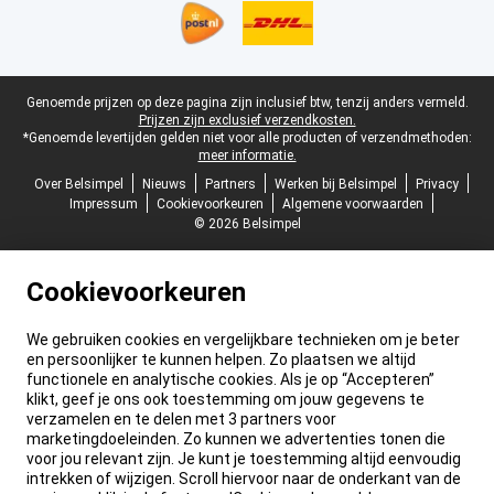
Juridische voettekst
Genoemde prijzen op deze pagina zijn inclusief btw, tenzij anders vermeld.
Prijzen zijn exclusief verzendkosten.
*Genoemde levertijden gelden niet voor alle producten of verzendmethoden:
meer informatie.
Over Belsimpel
Nieuws
Partners
Werken bij Belsimpel
Privacy
Impressum
Cookievoorkeuren
Algemene voorwaarden
© 2026 Belsimpel
Cookievoorkeuren
We gebruiken cookies en vergelijkbare technieken om je beter
en persoonlijker te kunnen helpen. Zo plaatsen we altijd
functionele en analytische cookies. Als je op “Accepteren”
klikt, geef je ons ook toestemming om jouw gegevens te
verzamelen en te delen met 3 partners voor
marketingdoeleinden. Zo kunnen we advertenties tonen die
voor jou relevant zijn. Je kunt je toestemming altijd eenvoudig
intrekken of wijzigen. Scroll hiervoor naar de onderkant van de