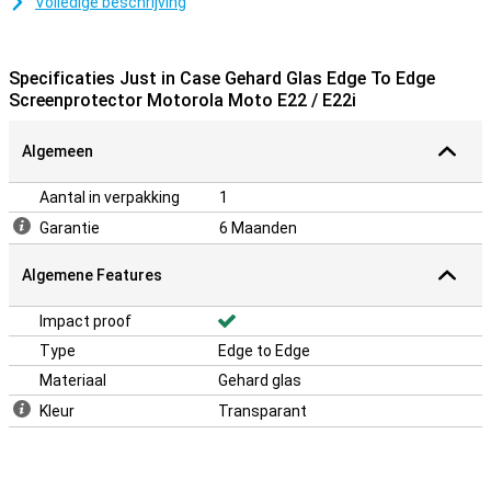
zorgt er voor dat het scherm langer mooi blijft. De beschermlaag is
Volledige beschrijving
makkelijk aan te brengen, want een glazen screenprotector hecht
zich makkelijker vast dan plastic screenprotector.
Specificaties Just in Case Gehard Glas Edge To Edge
Aflopende randen meepakken
Screenprotector Motorola Moto E22 / E22i
Om je display zo volledig mogelijk af te dekken, biedt een edge-to-
edge screenprotector de optimale oplossing. Je pakt hiermee alle
Algemeen
(aflopende) randen van het display mee.
Aantal in verpakking
1
Garantie
6 Maanden
Algemene Features
Impact proof
Type
Edge to Edge
Materiaal
Gehard glas
Kleur
Transparant