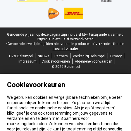
Juridische voettekst
Genoemde prijzen op deze pagina zijn inclusief btw, tenzij anders vermeld.
Prijzen zijn exclusief verzendkosten.
*Genoemde levertijden gelden niet voor alle producten of verzendmethoden:
meer informatie.
Over Belsimpel
Nieuws
Partners
Werken bij Belsimpel
Privacy
Impressum
Cookievoorkeuren
Algemene voorwaarden
© 2026 Belsimpel
Cookievoorkeuren
We gebruiken cookies en vergelijkbare technieken om je beter
en persoonlijker te kunnen helpen. Zo plaatsen we altijd
functionele en analytische cookies. Als je op “Accepteren”
klikt, geef je ons ook toestemming om jouw gegevens te
verzamelen en te delen met 3 partners voor
marketingdoeleinden. Zo kunnen we advertenties tonen die
voor jou relevant zijn. Je kunt je toestemming altijd eenvoudig