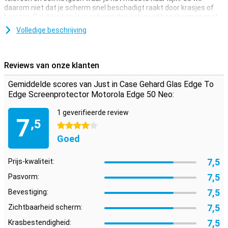
daarom niet dat je scherm snel beschadigt raakt door krasjes of
barsten. Gelukkig kan je je scherm dan ook goed beschermen met
een screenprotector.
Volledige beschrijving
Voorkom lelijke krassen en barsten in het display van je Motorola
Edge 50 Neo met deze glazen screenprotector. Dit sterke glas
zorgt er voor dat het scherm langer mooi blijft. De beschermlaag is
Reviews van onze klanten
makkelijk aan te brengen, want een glazen screenprotector hecht
zich makkelijker vast dan plastic screenprotector.
Gemiddelde scores van Just in Case Gehard Glas Edge To
Edge Screenprotector Motorola Edge 50 Neo:
Bescherm alle randjes van je display
Een edge to edge screenprotector zorgt voor volledige
1 geverifieerde review
7
bescherming van de display van je Motorola Edge 50 Neo en is
,5
4 sterren
bovendien mooi afgewerkt. Hierdoor merk je bijna niet dat er een
screenprotector aanwezig is.
Goed
7,5
Prijs-kwaliteit:
7,5
Pasvorm:
7,5
Bevestiging:
7,5
Zichtbaarheid scherm:
7,5
Krasbestendigheid: