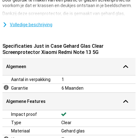
Door gebruik te maken van een plastic of glazen screenprotector
voorkom je dat er krassen en deukjes ontstaan in je beeldscherm.
Dankzij deze screenprotector, die is gemaakt van gehard glas,
wordt je Xiaomi Redmi Note 13 5G goed beschermd tegen vuil en
krassen. Dit glasplaatje breng je gemakkelijk aan en voorkomt
Volledige beschrijving
schade aan je scherm.
Bescherming tegen krassen
Specificaties Just in Case Gehard Glas Clear
Een beschermlaag is ideaal als je je smartphone wilt beschermen
Screenprotector Xiaomi Redmi Note 13 5G
tegen krassen. Krassen komen op de screenprotector in plaats van
de display van je toestel. Zo blijft je toestel mooi en kras vrij.
Algemeen
Aantal in verpakking
1
Garantie
6 Maanden
Algemene Features
Impact proof
Type
Clear
Materiaal
Gehard glas