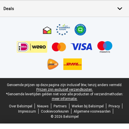
Deals
Certificaten, betaalmethoden, bezorgingsdienst partners
Juridische voettekst
Genoemde prijzen op deze pagina zijn inclusief btw, tenzij anders vermeld.
Prijzen zijn exclusief verzendkosten.
*Genoemde levertijden gelden niet voor alle producten of verzendmethoden:
meer informatie.
Over Belsimpel
Nieuws
Partners
Werken bij Belsimpel
Privacy
Impressum
Cookievoorkeuren
Algemene voorwaarden
© 2026 Belsimpel