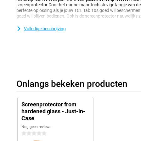
screenprotector.Door het dunne maar toch stevige laagje van dez
perfecte oplossing als je jouw TCL Tab 10s goed wil beschermen m
goed wil blijven bedienen. Ook is de screenprotector nauwelijks 
dunne laagje van de screenprotector.
Volledige beschrijving
Onlangs bekeken producten
Screenprotector from
hardened glass - Just-in-
Case
Nog geen reviews
0 sterren