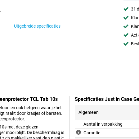
31 d
Klan
Uitgebreide specificaties
Klan
Acti
Best
reenprotector TCL Tab 10s
Specificaties Just in Case 
lefoon en ook hetgeen waar je het
Algemeen
gt raakt door krasjes of barsten.
eenprotector.
Aantal in verpakking
 10s met deze glazen-
ger mooi blijft. De beschermlaag is
Garantie
 zich makkelijker vast dan plastic