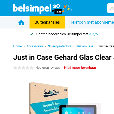
Buitenkansjes
Telefoon met abonneme
Klanten beoordelen Belsimpel met
4.4/5
Home
Accessoires
Screenprotectors
Just-in-Case
Just in Ca
Just in Case Gehard Glas Clear
Niet meer leverbaar
0 sterren
Nog geen reviews