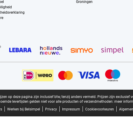
pel
Groningen
iligheid
kheidsverklaring
re
zen op deze pagina zijn inclusief btw, tenzij anders vermeld.
Prijzen zijn exclusief 
oemde levertijden gelden niet voor alle producten of verzendmethoden:
meer inform
rs
Werken bij Belsimpel
Privacy
Impressum
Cookievoorkeuren
Algemen