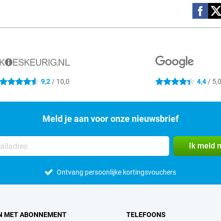
Social m
9,2
/ 10,0
4,4
/ 5,
4.6 sterren
4.4 sterren
Meld je aan voor onze nieuwsbrief
Ik meld 
Ontvang persoonlijke kortingsvouchers
N MET ABONNEMENT
TELEFOONS