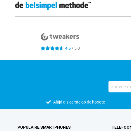
Externe winkelbeoordelingen
4,5
/ 5,0
4.5 sterren
Altijd als eerste op de hoogte
POPULAIRE SMARTPHONES
TELEFOO