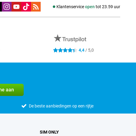
edia
Klantenservice
open
tot 23.59 uur
0
4,4
/ 5,0
4.4 sterren
me aan
De beste aanbiedingen op een rijtje
SIM ONLY