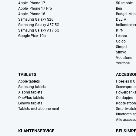
Apple iPhone 17
50+mobiel
Apple iPhone 17 Pro
Ben
Apple iPhone 16
Budget Mobi
Samsung Galaxy S26
DELTA
Samsung Galaxy A57 5G
hollandsni
Samsung Galaxy A17 5G
KPN
Google Pixel 10a
Lebara
Odido
Simpel
Simyo
Vodafone
Youfone
TABLETS
ACCESSO
Apple tablets
Hoesjes & C
Samsung tablets
Screenprote
Xiaomi tablets
Powerbank
OnePlus tablets
Oordopjes
Lenovo tablets
Koptelefoo
Tablets met abonnement
Smartwatch
Bluetooth s
Alle accesso
KLANTENSERVICE
BELSIMP