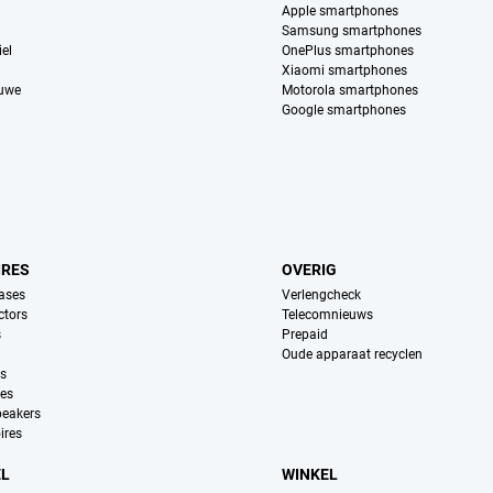
Apple smartphones
Samsung smartphones
el
OnePlus smartphones
Xiaomi smartphones
euwe
Motorola smartphones
Google smartphones
IRES
OVERIG
ases
Verlengcheck
ctors
Telecomnieuws
s
Prepaid
Oude apparaat recyclen
ns
es
peakers
ires
EL
WINKEL