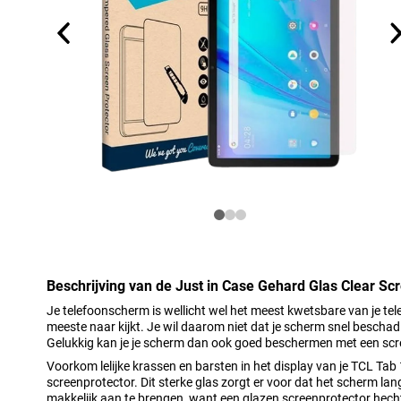
Beschrijving van de Just in Case Gehard Glas Clear Sc
Je telefoonscherm is wellicht wel het meest kwetsbare van je te
meeste naar kijkt. Je wil daarom niet dat je scherm snel beschadi
Gelukkig kan je je scherm dan ook goed beschermen met een scr
Voorkom lelijke krassen en barsten in het display van je TCL Tab
screenprotector. Dit sterke glas zorgt er voor dat het scherm lan
makkelijk aan te brengen, want een glazen screenprotector hecht