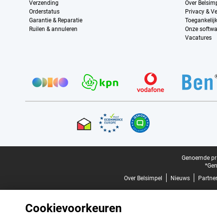
Verzending
Over Belsim
Orderstatus
Privacy & Ve
Garantie & Reparatie
Toegankelij
Ruilen & annuleren
Onze softwa
Vacatures
Provider partners
Certificaten, betaalmethoden, bezorgingsdienst partners
Juridische voettekst
Genoemde prij
*Gen
Over Belsimpel
Nieuws
Partne
Cookievoorkeuren