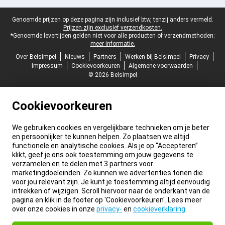
Juridische voettekst
Genoemde prijzen op deze pagina zijn inclusief btw, tenzij anders vermeld.
Prijzen zijn exclusief verzendkosten.
*Genoemde levertijden gelden niet voor alle producten of verzendmethoden:
meer informatie.
Over Belsimpel
Nieuws
Partners
Werken bij Belsimpel
Privacy
Impressum
Cookievoorkeuren
Algemene voorwaarden
© 2026 Belsimpel
Cookievoorkeuren
We gebruiken cookies en vergelijkbare technieken om je beter
en persoonlijker te kunnen helpen. Zo plaatsen we altijd
functionele en analytische cookies. Als je op “Accepteren”
klikt, geef je ons ook toestemming om jouw gegevens te
verzamelen en te delen met 3 partners voor
marketingdoeleinden. Zo kunnen we advertenties tonen die
voor jou relevant zijn. Je kunt je toestemming altijd eenvoudig
intrekken of wijzigen. Scroll hiervoor naar de onderkant van de
pagina en klik in de footer op 'Cookievoorkeuren'. Lees meer
over onze cookies in onze
privacy-
en
cookieverklaring
.