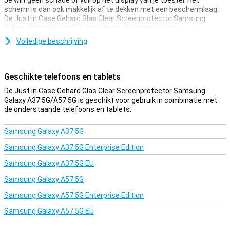
Je wilt geen schade of vuil op het display van je toestel. Het
scherm is dan ook makkelijk af te dekken met een beschermlaag.
De Just in Case Gehard Glas Clear Screenprotector Samsung
Galaxy A37 5G/A57 5G is hier uitermate geschikt voor.
Dankzij deze screenprotector, die is gemaakt van gehard glas,
Volledige beschrijving
wordt je Samsung Galaxy A37 5G/A57 5G goed beschermd tegen
vuil en krassen. Dit glasplaatje breng je gemakkelijk aan en
voorkomt schade aan je scherm.
Geschikte telefoons en tablets
Beschermlaag die niet in de weg zit
De Just in Case Gehard Glas Clear Screenprotector Samsung
Galaxy A37 5G/A57 5G is geschikt voor gebruik in combinatie met
Zoek je bescherming voor het display van je Samsung Galaxy A37
de onderstaande telefoons en tablets.
5G/A57 5G? Dan is deze clear screenprotector een goede optie. De
beschermlaag zit niet in de weg en biedt bescherming tegen vuil,
stof en scherpe voorwerpen. Zo voorkom je krassen in het scherm.
Samsung Galaxy A37 5G
Samsung Galaxy A37 5G Enterprise Edition
Samsung Galaxy A37 5G EU
Samsung Galaxy A57 5G
Samsung Galaxy A57 5G Enterprise Edition
Samsung Galaxy A57 5G EU