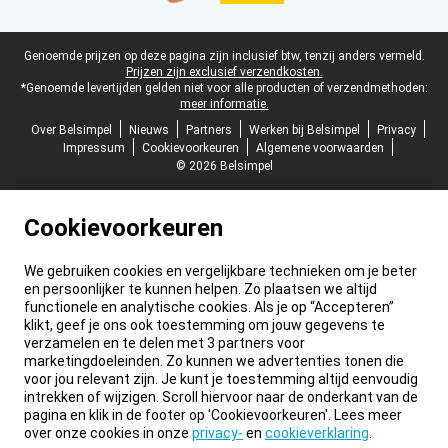
Juridische voettekst
Genoemde prijzen op deze pagina zijn inclusief btw, tenzij anders vermeld.
Prijzen zijn exclusief verzendkosten.
*Genoemde levertijden gelden niet voor alle producten of verzendmethoden:
meer informatie.
Over Belsimpel
Nieuws
Partners
Werken bij Belsimpel
Privacy
Impressum
Cookievoorkeuren
Algemene voorwaarden
© 2026 Belsimpel
Cookievoorkeuren
We gebruiken cookies en vergelijkbare technieken om je beter
en persoonlijker te kunnen helpen. Zo plaatsen we altijd
functionele en analytische cookies. Als je op “Accepteren”
klikt, geef je ons ook toestemming om jouw gegevens te
verzamelen en te delen met 3 partners voor
marketingdoeleinden. Zo kunnen we advertenties tonen die
voor jou relevant zijn. Je kunt je toestemming altijd eenvoudig
intrekken of wijzigen. Scroll hiervoor naar de onderkant van de
pagina en klik in de footer op 'Cookievoorkeuren'. Lees meer
over onze cookies in onze
privacy-
en
cookieverklaring
.