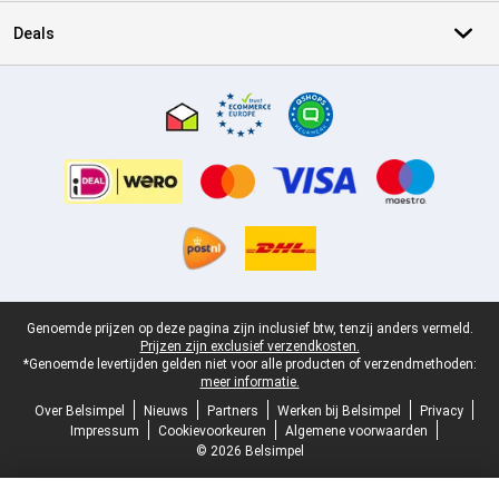
Deals
Certificaten, betaalmethoden, bezorgingsdienst partners
Juridische voettekst
Genoemde prijzen op deze pagina zijn inclusief btw, tenzij anders vermeld.
Prijzen zijn exclusief verzendkosten.
*Genoemde levertijden gelden niet voor alle producten of verzendmethoden:
meer informatie.
Over Belsimpel
Nieuws
Partners
Werken bij Belsimpel
Privacy
Impressum
Cookievoorkeuren
Algemene voorwaarden
© 2026 Belsimpel