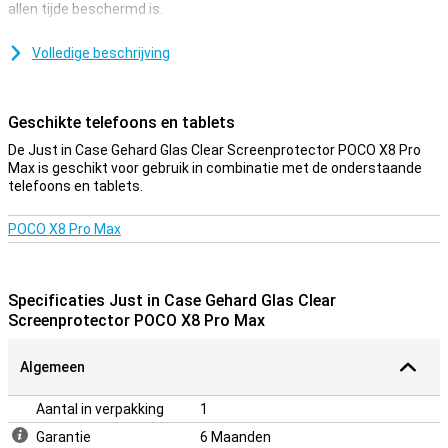
allen tijde beschermd is.
Zorg dat je touchscreen veilig blijft en bescherm het met een
screenprotector. Deze is gemaakt van gehard glas en is dus extra
Volledige beschrijving
stevig.
Doorzichtig glaasje
Geschikte telefoons en tablets
Zorg ervoor dat jij het scherm van je POCO X8 Pro Max net zo
De Just in Case Gehard Glas Clear Screenprotector POCO X8 Pro
duidelijk en helder kan aflezen als je ook zou kunnen zonder
Max is geschikt voor gebruik in combinatie met de onderstaande
screenprotector. Deze screenprotector is dan ook 100%
telefoons en tablets.
doorzichtig, waardoor je geen eens merkt dat hij er zit.
POCO X8 Pro Max
Specificaties Just in Case Gehard Glas Clear
Screenprotector POCO X8 Pro Max
Algemeen
Aantal in verpakking
1
Garantie
6 Maanden