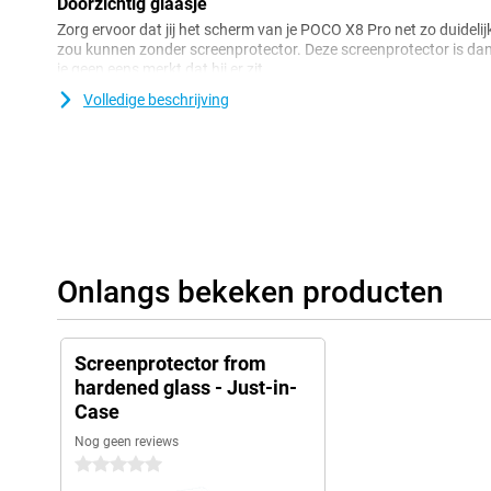
Doorzichtig glaasje
Zorg ervoor dat jij het scherm van je POCO X8 Pro net zo duidelijk
zou kunnen zonder screenprotector. Deze screenprotector is da
je geen eens merkt dat hij er zit.
Volledige beschrijving
Onlangs bekeken producten
Screenprotector from
hardened glass - Just-in-
Case
Nog geen reviews
0 sterren