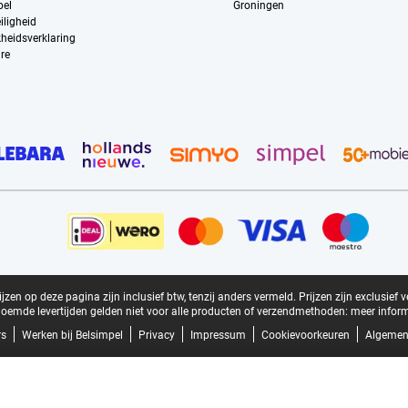
pel
Groningen
iligheid
kheidsverklaring
re
zen op deze pagina zijn inclusief btw, tenzij anders vermeld.
Prijzen zijn exclusief 
oemde levertijden gelden niet voor alle producten of verzendmethoden:
meer inform
rs
Werken bij Belsimpel
Privacy
Impressum
Cookievoorkeuren
Algemen