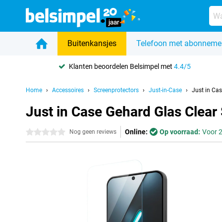
Buitenkansjes
Telefoon met abonneme
Klanten beoordelen Belsimpel met
4.4/5
Home
Accessoires
Screenprotectors
Just-in-Case
Just in Ca
Just in Case Gehard Glas Clea
Online:
Op voorraad:
Voor 2
0 sterren
Nog geen reviews