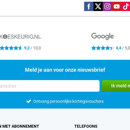
Social media
9,2
/ 10,0
4,4
/ 5,
4.6 sterren
4.4 sterren
Meld je aan voor onze nieuwsbrief
Ik meld 
Ontvang persoonlijke kortingsvouchers
N MET ABONNEMENT
TELEFOONS