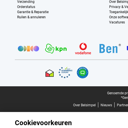
Verzending
Over Belsim
Orderstatus
Privacy & Ve
Garantie & Reparatie
Toegankelij
Ruilen & annuleren
Onze softwa
Vacatures
Provider partners
Certificaten, betaalmethoden, bezorgingsdienst partners
Juridische voettekst
Genoemde prij
*Gen
Over Belsimpel
Nieuws
Partne
Cookievoorkeuren