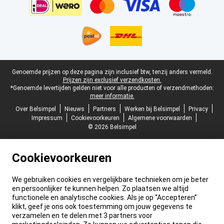
Juridische voettekst
Genoemde prijzen op deze pagina zijn inclusief btw, tenzij anders vermeld.
Prijzen zijn exclusief verzendkosten.
*Genoemde levertijden gelden niet voor alle producten of verzendmethoden:
meer informatie.
Over Belsimpel
Nieuws
Partners
Werken bij Belsimpel
Privacy
Impressum
Cookievoorkeuren
Algemene voorwaarden
© 2026 Belsimpel
Cookievoorkeuren
We gebruiken cookies en vergelijkbare technieken om je beter
en persoonlijker te kunnen helpen. Zo plaatsen we altijd
functionele en analytische cookies. Als je op “Accepteren”
klikt, geef je ons ook toestemming om jouw gegevens te
verzamelen en te delen met 3 partners voor