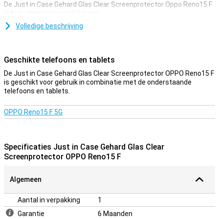
De Just in Case Gehard Glas Clear Screenprotector Oppo Reno15 F
is hier uitermate geschikt voor.
Dankzij deze screenprotector, die is gemaakt van gehard glas,
Volledige beschrijving
wordt je Oppo Reno15 F goed beschermd tegen vuil en krassen. Dit
glasplaatje breng je gemakkelijk aan en voorkomt schade aan je
scherm.
Geschikte telefoons en tablets
Beschermlaag die niet in de weg zit
De Just in Case Gehard Glas Clear Screenprotector OPPO Reno15 F
is geschikt voor gebruik in combinatie met de onderstaande
Zoek je bescherming voor het display van je Oppo Reno15 F? Dan is
telefoons en tablets.
deze clear screenprotector een goede optie. De beschermlaag zit
niet in de weg en biedt bescherming tegen vuil, stof en scherpe
voorwerpen. Zo voorkom je krassen in het scherm.
OPPO Reno15 F 5G
Specificaties Just in Case Gehard Glas Clear
Screenprotector OPPO Reno15 F
Algemeen
Aantal in verpakking
1
Garantie
6 Maanden