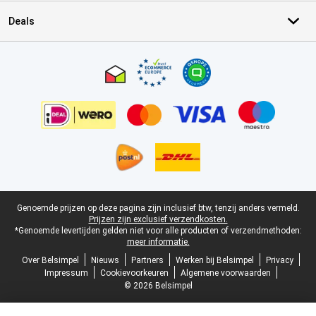
Deals
Certificaten, betaalmethoden, bezorgingsdienst partners
Juridische voettekst
Genoemde prijzen op deze pagina zijn inclusief btw, tenzij anders vermeld.
Prijzen zijn exclusief verzendkosten.
*Genoemde levertijden gelden niet voor alle producten of verzendmethoden:
meer informatie.
Over Belsimpel
Nieuws
Partners
Werken bij Belsimpel
Privacy
Impressum
Cookievoorkeuren
Algemene voorwaarden
© 2026 Belsimpel