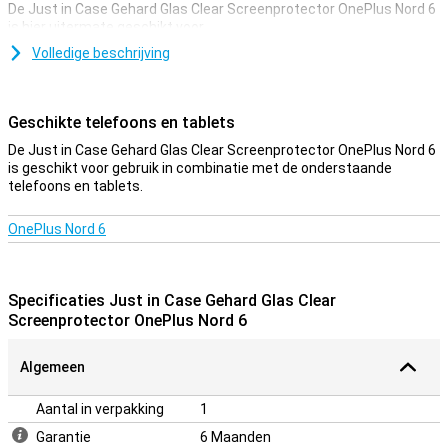
De Just in Case Gehard Glas Clear Screenprotector OnePlus Nord 6
is hier uitermate geschikt voor.
Dankzij deze screenprotector, die is gemaakt van gehard glas,
Volledige beschrijving
wordt je OnePlus Nord 6 goed beschermd tegen vuil en krassen. Dit
glasplaatje breng je gemakkelijk aan en voorkomt schade aan je
scherm.
Geschikte telefoons en tablets
Beschermlaag die niet in de weg zit
De Just in Case Gehard Glas Clear Screenprotector OnePlus Nord 6
is geschikt voor gebruik in combinatie met de onderstaande
Zoek je bescherming voor het display van je OnePlus Nord 6 ? Dan is
telefoons en tablets.
deze clear screenprotector een goede optie. De beschermlaag zit
niet in de weg en biedt bescherming tegen vuil, stof en scherpe
voorwerpen. Zo voorkom je krassen in het scherm.
OnePlus Nord 6
Specificaties Just in Case Gehard Glas Clear
Screenprotector OnePlus Nord 6
Algemeen
Aantal in verpakking
1
Garantie
6 Maanden