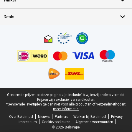
Winkel
Deals
Certificaten, betaalmethoden, bezorgingsdienst partners
Juridische voettekst
Genoemde prijzen op deze pagina zijn inclusief btw, tenzij anders vermeld.
Prijzen zijn exclusief verzendkosten.
*Genoemde levertijden gelden niet voor alle producten of verzendmethoden:
meer informatie.
Over Belsimpel
Nieuws
Partners
Werken bij Belsimpel
Privacy
Impressum
Cookievoorkeuren
Algemene voorwaarden
© 2026 Belsimpel