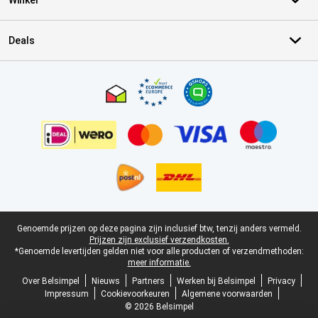
Winkel
Deals
Certificaten, betaalmethoden, bezorgingsdienst partners
Juridische voettekst
Genoemde prijzen op deze pagina zijn inclusief btw, tenzij anders vermeld.
Prijzen zijn exclusief verzendkosten.
*Genoemde levertijden gelden niet voor alle producten of verzendmethoden:
meer informatie.
Over Belsimpel
Nieuws
Partners
Werken bij Belsimpel
Privacy
Impressum
Cookievoorkeuren
Algemene voorwaarden
© 2026 Belsimpel