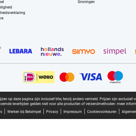
pel
Groningen
iligheid
kheidsverklaring
re
zen op deze pagina zijn inclusief btw, tenzij anders vermeld.
Prijzen zijn exclusief 
oemde levertijden gelden niet voor alle producten of verzendmethoden:
meer inform
rs
Werken bij Belsimpel
Privacy
Impressum
Cookievoorkeuren
Algemen