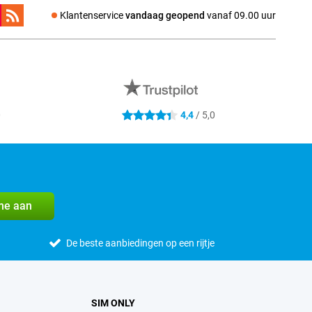
Klantenservice
vandaag geopend
vanaf 09.00 uur
0
4,4
/ 5,0
4.4 sterren
me aan
De beste aanbiedingen op een rijtje
SIM ONLY