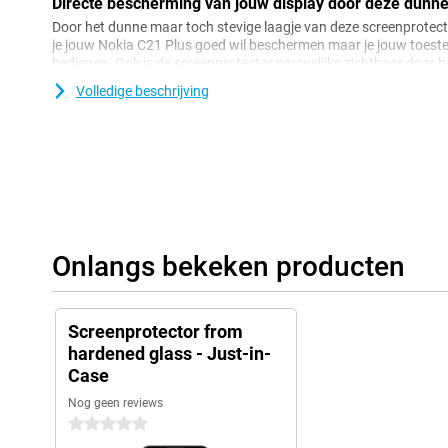
Directe bescherming van jouw display door deze dunne
Door het dunne maar toch stevige laagje van deze screenprotector
je jouw Nokia C21 Plus goed wil beschermen maar je jouw toestel t
bedienen. Ook is de screenprotector nauwelijks zichtbaar door h
van de screenprotector.
Volledige beschrijving
Onlangs bekeken producten
Screenprotector from
hardened glass - Just-in-
Case
Nog geen reviews
0 sterren