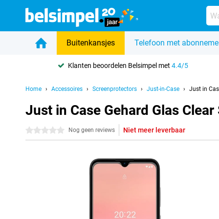
Buitenkansjes
Telefoon met abonneme
Klanten beoordelen Belsimpel met
4.4/5
Home
Accessoires
Screenprotectors
Just-in-Case
Just in Ca
Just in Case Gehard Glas Clear
Niet meer leverbaar
0 sterren
Nog geen reviews