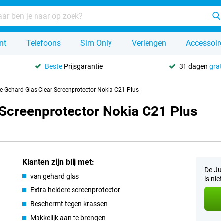
nt
Telefoons
Sim Only
Verlengen
Accessoir
Beste
Prijsgarantie
31 dagen
grat
se Gehard Glas Clear Screenprotector Nokia C21 Plus
 Screenprotector Nokia C21 Plus
Klanten zijn blij met:
De Ju
van gehard glas
is ni
Extra heldere screenprotector
Beschermt tegen krassen
Makkelijk aan te brengen