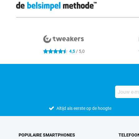
Externe winkelbeoordelingen
4,5
/ 5,0
4.5 sterren
Altijd als eerste op de hoogte
POPULAIRE SMARTPHONES
TELEFOO