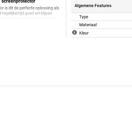
 screenprotector
Algemene Features
 is dit de perfecte oplossing als
egelijkertijd goed wil blijven
Type
et ontwerp en het dunne laagje
Materiaal
Kleur