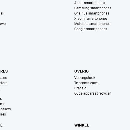
Apple smartphones
Samsung smartphones
el
OnePlus smartphones
Xiaomi smartphones
euwe
Motorola smartphones
Google smartphones
IRES
OVERIG
ases
Verlengcheck
ctors
Telecomnieuws
s
Prepaid
Oude apparaat recyclen
ns
es
peakers
ires
EL
WINKEL