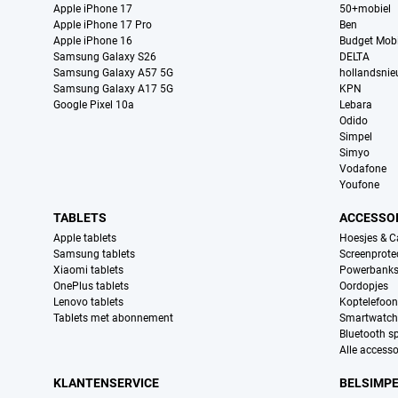
Apple iPhone 17
50+mobiel
Apple iPhone 17 Pro
Ben
Apple iPhone 16
Budget Mobi
Samsung Galaxy S26
DELTA
Samsung Galaxy A57 5G
hollandsni
Samsung Galaxy A17 5G
KPN
Google Pixel 10a
Lebara
Odido
Simpel
Simyo
Vodafone
Youfone
TABLETS
ACCESSO
Apple tablets
Hoesjes & C
Samsung tablets
Screenprote
Xiaomi tablets
Powerbank
OnePlus tablets
Oordopjes
Lenovo tablets
Koptelefoo
Tablets met abonnement
Smartwatch
Bluetooth s
Alle accesso
KLANTENSERVICE
BELSIMP