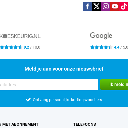
Social media
9,2
/ 10,0
4,4
/ 5,
4.6 sterren
4.4 sterren
Meld je aan voor onze nieuwsbrief
Ik meld 
Ontvang persoonlijke kortingsvouchers
N MET ABONNEMENT
TELEFOONS