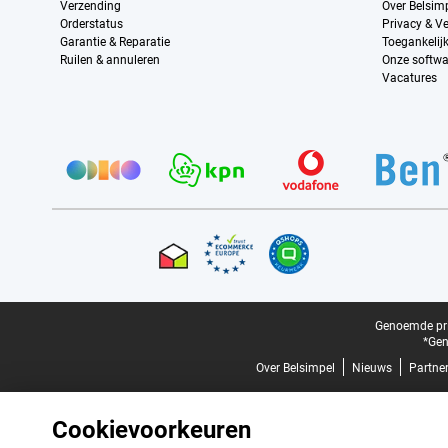
Verzending
Over Belsim
Orderstatus
Privacy & Ve
Garantie & Reparatie
Toegankelij
Ruilen & annuleren
Onze softwa
Vacatures
Provider partners
Certificaten, betaalmethoden, bezorgingsdienst partners
Juridische voettekst
Genoemde prij
*Gen
Over Belsimpel
Nieuws
Partne
Cookievoorkeuren