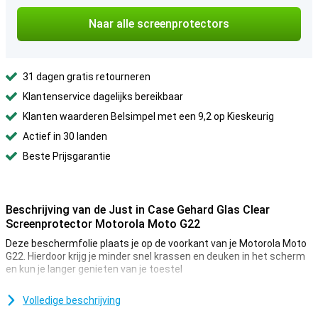
Naar alle screenprotectors
31 dagen gratis retourneren
Klantenservice dagelijks bereikbaar
Klanten waarderen Belsimpel met een 9,2 op Kieskeurig
Actief in 30 landen
Beste Prijsgarantie
Beschrijving van de Just in Case Gehard Glas Clear
Screenprotector Motorola Moto G22
Deze beschermfolie plaats je op de voorkant van je Motorola Moto
G22. Hierdoor krijg je minder snel krassen en deuken in het scherm
en kun je langer genieten van je toestel
Deze Just in Case Gehard glas Clear Screenprotector Motorola
Moto G22 van Gehard glas is een dun laagje van glas wat jouw
Volledige beschrijving
scherm de optimale bescherming geeft tegen valschade op je