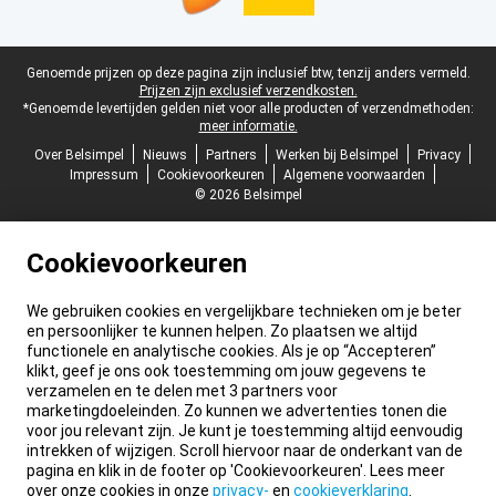
Juridische voettekst
Genoemde prijzen op deze pagina zijn inclusief btw, tenzij anders vermeld.
Prijzen zijn exclusief verzendkosten.
*Genoemde levertijden gelden niet voor alle producten of verzendmethoden:
meer informatie.
Over Belsimpel
Nieuws
Partners
Werken bij Belsimpel
Privacy
Impressum
Cookievoorkeuren
Algemene voorwaarden
© 2026 Belsimpel
Cookievoorkeuren
We gebruiken cookies en vergelijkbare technieken om je beter
en persoonlijker te kunnen helpen. Zo plaatsen we altijd
functionele en analytische cookies. Als je op “Accepteren”
klikt, geef je ons ook toestemming om jouw gegevens te
verzamelen en te delen met 3 partners voor
marketingdoeleinden. Zo kunnen we advertenties tonen die
voor jou relevant zijn. Je kunt je toestemming altijd eenvoudig
intrekken of wijzigen. Scroll hiervoor naar de onderkant van de
pagina en klik in de footer op 'Cookievoorkeuren'. Lees meer
over onze cookies in onze
privacy-
en
cookieverklaring
.