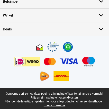
Belsimpel
Winkel
Deals
Certificaten, betaalmethoden, bezorgingsdienst partners
Juridische voettekst
Genoemde prijzen op deze pagina zijn inclusief btw, tenzij anders vermeld.
Prijzen zijn exclusief verzendkosten.
*Genoemde levertijden gelden niet voor alle producten of verzendmethoden:
meer informatie.