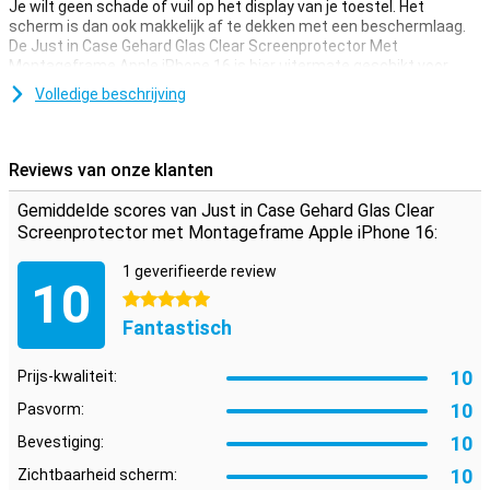
Je wilt geen schade of vuil op het display van je toestel. Het
scherm is dan ook makkelijk af te dekken met een beschermlaag.
De Just in Case Gehard Glas Clear Screenprotector Met
Montageframe Apple iPhone 16 is hier uitermate geschikt voor.
Dankzij deze screenprotector, die is gemaakt van gehard glas,
Volledige beschrijving
wordt je Apple iPhone 16 goed beschermd tegen vuil en krassen. Dit
glasplaatje breng je gemakkelijk aan en voorkomt schade aan je
scherm.
Reviews van onze klanten
Beschermlaag die niet in de weg zit
Gemiddelde scores van Just in Case Gehard Glas Clear
Zoek je bescherming voor het display van je Apple iPhone 16? Dan is
Screenprotector met Montageframe Apple iPhone 16:
deze clear screenprotector een goede optie. De beschermlaag zit
niet in de weg en biedt bescherming tegen vuil, stof en scherpe
1 geverifieerde review
10
voorwerpen. Zo voorkom je krassen in het scherm.
5 sterren
Fantastisch
Handig montageframe
Met het meegeleverde montageframe breng je de screenprotector
10
supersnel en precies aan op je iPhone 16. Je klikt het frame om je
Prijs-kwaliteit:
toestel en plaatst de protector zonder gedoe of scheve randen. Zo
10
Pasvorm:
voorkom je luchtbellen en ligt je screenprotector in één keer goed.
10
Bevestiging:
10
Zichtbaarheid scherm: