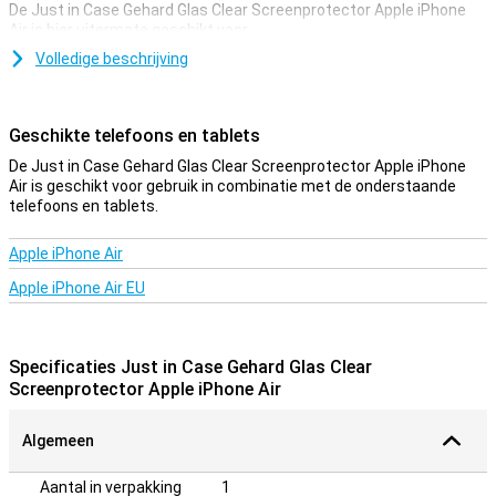
De Just in Case Gehard Glas Clear Screenprotector Apple iPhone
Air is hier uitermate geschikt voor.
Dankzij deze screenprotector, die is gemaakt van gehard glas,
Volledige beschrijving
wordt je Apple iPhone Air goed beschermd tegen vuil en krassen.
Dit glasplaatje breng je gemakkelijk aan en voorkomt schade aan je
scherm.
Geschikte telefoons en tablets
Beschermlaag die niet in de weg zit
De Just in Case Gehard Glas Clear Screenprotector Apple iPhone
Air is geschikt voor gebruik in combinatie met de onderstaande
Zoek je bescherming voor het display van je Apple iPhone Air? Dan
telefoons en tablets.
is deze clear screenprotector een goede optie. De beschermlaag
zit niet in de weg en biedt bescherming tegen vuil, stof en scherpe
voorwerpen. Zo voorkom je krassen in het scherm.
Apple iPhone Air
Apple iPhone Air EU
Specificaties Just in Case Gehard Glas Clear
Screenprotector Apple iPhone Air
Algemeen
Aantal in verpakking
1