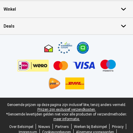
Winkel
Deals
Certificaten, betaalmethoden, bezorgingsdienst partners
Juridische voettekst
Genoemde prijzen op deze pagina zijn inclusief btw, tenzij anders vermeld.
Prijzen zijn exclusief verzendkosten.
*Genoemde levertijden gelden niet voor alle producten of verzendmethoden:
meer informatie.
Over Belsimpel
Nieuws
Partners
Werken bij Belsimpel
Privacy
Impressum
Cookievoorkeuren
Algemene voorwaarden