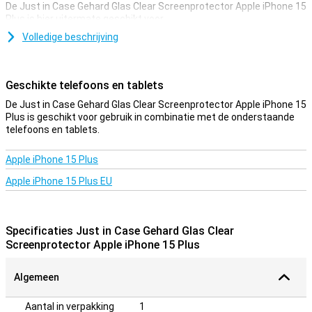
De Just in Case Gehard Glas Clear Screenprotector Apple iPhone 15
Plus is hier uitermate geschikt voor.
Dankzij deze screenprotector, die is gemaakt van gehard glas,
Volledige beschrijving
wordt je Apple iPhone 15 Plus goed beschermd tegen vuil en
krassen. Dit glasplaatje breng je gemakkelijk aan en voorkomt
schade aan je scherm.
Geschikte telefoons en tablets
Beschermlaag die niet in de weg zit
De Just in Case Gehard Glas Clear Screenprotector Apple iPhone 15
Plus is geschikt voor gebruik in combinatie met de onderstaande
Zoek je bescherming voor het display van je Apple iPhone 15 Plus?
telefoons en tablets.
Dan is deze clear screenprotector een goede optie. De
beschermlaag zit niet in de weg en biedt bescherming tegen vuil,
stof en scherpe voorwerpen. Zo voorkom je krassen in het scherm.
Apple iPhone 15 Plus
Apple iPhone 15 Plus EU
Specificaties Just in Case Gehard Glas Clear
Screenprotector Apple iPhone 15 Plus
Algemeen
Aantal in verpakking
1