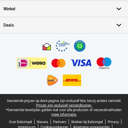
Winkel
Deals
Certificaten, betaalmethoden, bezorgingsdienst partners
Juridische voettekst
Genoemde prijzen op deze pagina zijn inclusief btw, tenzij anders vermeld.
Prijzen zijn exclusief verzendkosten.
*Genoemde levertijden gelden niet voor alle producten of verzendmethoden:
meer informatie.
Over Belsimpel
Nieuws
Partners
Werken bij Belsimpel
Privacy
Impressum
Cookievoorkeuren
Algemene voorwaarden