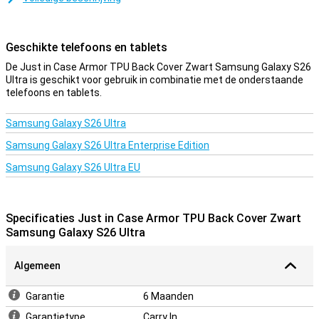
Als jij functionaliteit belangrijker vindt dan looks bij je
telefoonhoesje, dan is deze cover een goede optie. De zijkanten
van je toestel zijn namelijk nóg beter beschermd dankzij de stevige
Geschikte telefoons en tablets
stootrand!
De Just in Case Armor TPU Back Cover Zwart Samsung Galaxy S26
Een stevig hoesje voor een goede prijs
Ultra is geschikt voor gebruik in combinatie met de onderstaande
telefoons en tablets.
Doordat het hoesje van kunststof gemaakt is, biedt dit optimale
bescherming voor je toestel. Hier komt nog bij dat kunststof
hoesjes vaak niet zo duur zijn als andere hoesjes.
Samsung Galaxy S26 Ultra
Samsung Galaxy S26 Ultra Enterprise Edition
Samsung Galaxy S26 Ultra EU
Specificaties Just in Case Armor TPU Back Cover Zwart
Samsung Galaxy S26 Ultra
Algemeen
Garantie
6 Maanden
Garantietype
Carry In