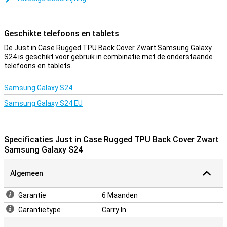
Als jij functionaliteit belangrijker vindt dan looks bij je
telefoonhoesje, dan is deze cover een goede optie. De zijkanten
van je toestel zijn namelijk nóg beter beschermd dankzij de stevige
Geschikte telefoons en tablets
stootrand!
De Just in Case Rugged TPU Back Cover Zwart Samsung Galaxy
Een stevig hoesje voor een goede prijs
S24 is geschikt voor gebruik in combinatie met de onderstaande
telefoons en tablets.
Doordat het hoesje van kunststof gemaakt is, biedt dit optimale
bescherming voor je toestel. Hier komt nog bij dat kunststof
hoesjes vaak niet zo duur zijn als andere hoesjes.
Samsung Galaxy S24
Samsung Galaxy S24 EU
Specificaties Just in Case Rugged TPU Back Cover Zwart
Samsung Galaxy S24
Algemeen
Garantie
6 Maanden
Garantietype
Carry In