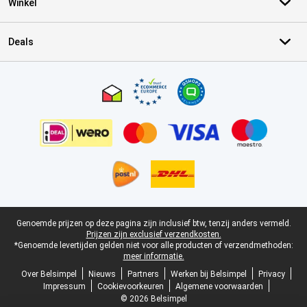
Winkel
Deals
Certificaten, betaalmethoden, bezorgingsdienst partners
Juridische voettekst
Genoemde prijzen op deze pagina zijn inclusief btw, tenzij anders vermeld.
Prijzen zijn exclusief verzendkosten.
*Genoemde levertijden gelden niet voor alle producten of verzendmethoden:
meer informatie.
Over Belsimpel
Nieuws
Partners
Werken bij Belsimpel
Privacy
Impressum
Cookievoorkeuren
Algemene voorwaarden
© 2026 Belsimpel