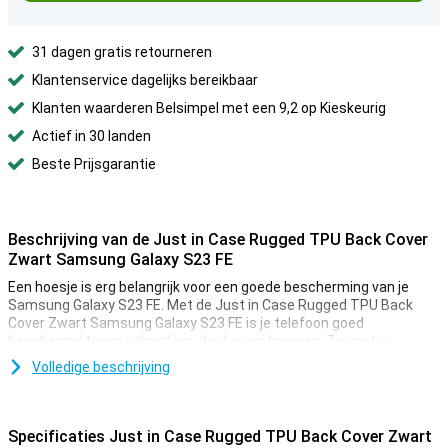
31 dagen gratis retourneren
Klantenservice dagelijks bereikbaar
Klanten waarderen Belsimpel met een 9,2 op Kieskeurig
Actief in 30 landen
Beste Prijsgarantie
Beschrijving van de Just in Case Rugged TPU Back Cover
Zwart Samsung Galaxy S23 FE
Een hoesje is erg belangrijk voor een goede bescherming van je
Samsung Galaxy S23 FE. Met de Just in Case Rugged TPU Back
Cover Zwart Samsung Galaxy S23 FE is je telefoon goed
beschermd tegen valpartijen, deuken en krassen. Zo gaat je
telefoon lekker lang mee.
Volledige beschrijving
Dit hoesje van Just in Case is gemaakt van kunststof, waardoor
deze stevig is en je telefoon goed beschermt tegen krassen. Zo
blijft jouw Samsung Galaxy S23 FE in stijl beschermd tegen vuil en
Specificaties Just in Case Rugged TPU Back Cover Zwart
krassen.