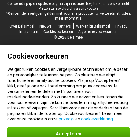
Juridische voettekst
Genoemde prijzen op deze pagina zijn inclusief btw, tenzij anders vermeld.
Prijzen zijn exclusief verzendkosten.
*Genoemde levertijden gelden niet voor alle producten of verzendmethoden:
meer informatie.
Over Belsimpel
Nieuws
Partners
Werken bij Belsimpel
Privacy
Impressum
Cookievoorkeuren
Algemene voorwaarden
© 2026 Belsimpel
Cookievoorkeuren
We gebruiken cookies en vergelijkbare technieken om je beter
en persoonlijker te kunnen helpen. Zo plaatsen we altijd
functionele en analytische cookies. Als je op “Accepteren”
klikt, geef je ons ook toestemming om jouw gegevens te
verzamelen en te delen met 3 partners voor
marketingdoeleinden. Zo kunnen we advertenties tonen die
voor jou relevant zijn. Je kunt je toestemming altijd eenvoudig
intrekken of wijzigen. Scroll hiervoor naar de onderkant van de
pagina en klik in de footer op 'Cookievoorkeuren'. Lees meer
over onze cookies in onze
privacy-
en
cookieverklaring
.
Accepteren