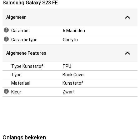
Samsung Galaxy S23 FE
Stootrand die boven het scherm uitsteekt
Algemeen
Je Samsung Galaxy S23 FE goed beschermen? Deze case heeft
een extra dikkere stootrand die over de randen van het scherm
gaat. Hierdoor ligt je toestel nooit plat op het beeldscherm. Een
Garantie
6 Maanden
back cover is een eenvoudige en goedkope accessoire om je
Garantietype
Carry In
telefoon mee te beschermen.
Algemene Features
Type Kunststof
TPU
Type
Back Cover
Materiaal
Kunststof
Kleur
Zwart
Onlangs bekeken