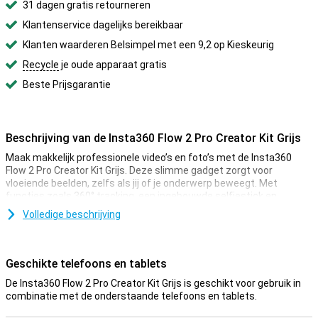
31 dagen gratis retourneren
Klantenservice dagelijks bereikbaar
Klanten waarderen Belsimpel met een 9,2 op Kieskeurig
Recycle
je oude apparaat gratis
Beste Prijsgarantie
Beschrijving van de Insta360 Flow 2 Pro Creator Kit Grijs
Maak makkelijk professionele video’s en foto’s met de Insta360
Flow 2 Pro Creator Kit Grijs. Deze slimme gadget zorgt voor
vloeiende beelden, zelfs als jij of je onderwerp beweegt. Met
functies zoals 360° tracking, een ingebouwde selfiestick en
standaard, en een batterijduur van 10 uur, is dit de ideale gadget
Volledige beschrijving
voor het maken van content. Of je nu aan het vloggen bent,
herinneringen vastlegt of livestreamt, de Insta360 Flow 2 Pro biedt
je in iedere situatie goede resultaten.
Geschikte telefoons en tablets
Meer mogelijkheden
De Insta360 Flow 2 Pro Creator Kit Grijs is geschikt voor gebruik in
Met de Insta360 Flow 2 Pro Creator Kit haal je meer uit je gadget
combinatie met de onderstaande telefoons en tablets.
dan met de standaardbundel. De extra accessoires in deze kit