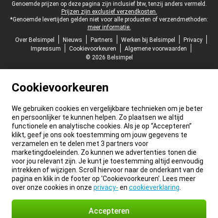
Juridische voettekst
Genoemde prijzen op deze pagina zijn inclusief btw, tenzij anders vermeld.
Prijzen zijn exclusief verzendkosten.
*Genoemde levertijden gelden niet voor alle producten of verzendmethoden:
meer informatie.
Over Belsimpel
Nieuws
Partners
Werken bij Belsimpel
Privacy
Impressum
Cookievoorkeuren
Algemene voorwaarden
© 2026 Belsimpel
Cookievoorkeuren
We gebruiken cookies en vergelijkbare technieken om je beter
en persoonlijker te kunnen helpen. Zo plaatsen we altijd
functionele en analytische cookies. Als je op “Accepteren”
klikt, geef je ons ook toestemming om jouw gegevens te
verzamelen en te delen met 3 partners voor
marketingdoeleinden. Zo kunnen we advertenties tonen die
voor jou relevant zijn. Je kunt je toestemming altijd eenvoudig
intrekken of wijzigen. Scroll hiervoor naar de onderkant van de
pagina en klik in de footer op 'Cookievoorkeuren'. Lees meer
over onze cookies in onze
privacy-
en
cookieverklaring
.
Accepteren