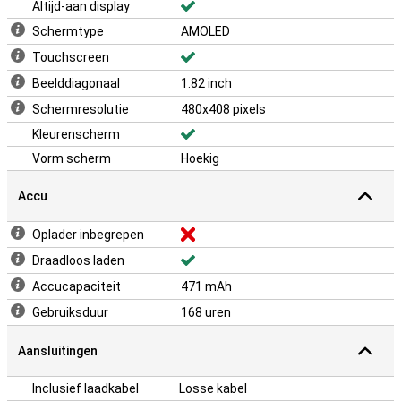
Altijd-aan display
Schermtype
AMOLED
Touchscreen
Beelddiagonaal
1.82 inch
Schermresolutie
480x408 pixels
Kleurenscherm
Vorm scherm
Hoekig
Accu
Oplader inbegrepen
Draadloos laden
Accucapaciteit
471 mAh
Gebruiksduur
168 uren
Aansluitingen
Inclusief laadkabel
Losse kabel