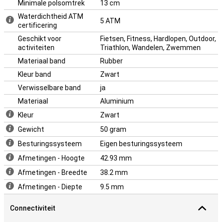
Daarnaast is de Huawei Watch Fit 5 Zwart gebouwd om lang mee
Minimale polsomtrek
13 cm
te gaan. Met 5 ATM waterdichtheid en IP6X stofbestendigheid
Waterdichtheid ATM
gebruik je hem zonder zorgen tijdens regen of sport. Zo mis je niets
5 ATM
certificering
belangrijks en blijf je altijd bereikbaar met de Huawei Watch Fit 5
Zwart.
Geschikt voor
Fietsen, Fitness, Hardlopen, Outdoor,
activiteiten
Triathlon, Wandelen, Zwemmen
Materiaal band
Rubber
Kleur band
Zwart
Verwisselbare band
ja
Materiaal
Aluminium
Kleur
Zwart
Gewicht
50 gram
Besturingssysteem
Eigen besturingssysteem
Afmetingen - Hoogte
42.93 mm
Afmetingen - Breedte
38.2 mm
Afmetingen - Diepte
9.5 mm
Connectiviteit