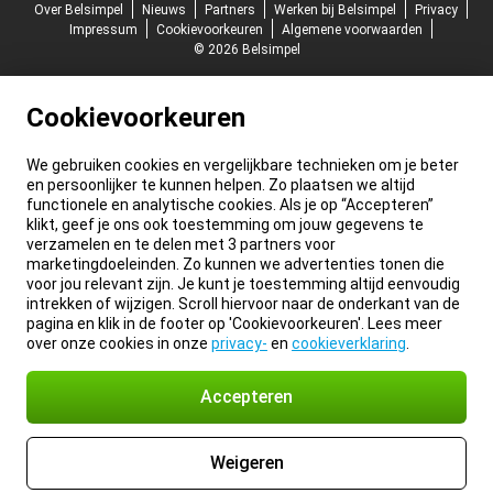
Over Belsimpel
Nieuws
Partners
Werken bij Belsimpel
Privacy
Impressum
Cookievoorkeuren
Algemene voorwaarden
© 2026 Belsimpel
Cookievoorkeuren
We gebruiken cookies en vergelijkbare technieken om je beter
en persoonlijker te kunnen helpen. Zo plaatsen we altijd
functionele en analytische cookies. Als je op “Accepteren”
klikt, geef je ons ook toestemming om jouw gegevens te
verzamelen en te delen met 3 partners voor
marketingdoeleinden. Zo kunnen we advertenties tonen die
voor jou relevant zijn. Je kunt je toestemming altijd eenvoudig
intrekken of wijzigen. Scroll hiervoor naar de onderkant van de
pagina en klik in de footer op 'Cookievoorkeuren'. Lees meer
over onze cookies in onze
privacy-
en
cookieverklaring
.
Accepteren
Weigeren