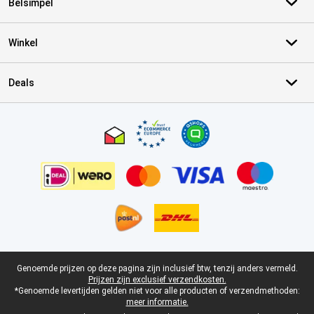
Belsimpel
Winkel
Deals
Certificaten, betaalmethoden, bezorgingsdienst partners
Juridische voettekst
Genoemde prijzen op deze pagina zijn inclusief btw, tenzij anders vermeld.
Prijzen zijn exclusief verzendkosten.
*Genoemde levertijden gelden niet voor alle producten of verzendmethoden:
meer informatie.