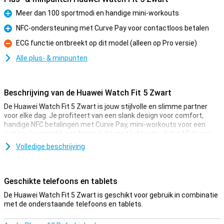
Meer dan 100 sportmodi en handige mini-workouts
Pluspunt
NFC-ondersteuning met Curve Pay voor contactloos betalen
Pluspunt
ECG functie ontbreekt op dit model (alleen op Pro versie)
Minpunt
Alle plus- & minpunten
Beschrijving van de Huawei Watch Fit 5 Zwart
De Huawei Watch Fit 5 Zwart is jouw stijlvolle en slimme partner
voor elke dag. Je profiteert van een slank design voor comfort,
handige NFC betalingen met Curve Pay, mini-workouts voor een
actieve levensstijl, een batterij die met licht gebruik tot 10 dagen
meegaat en valdetectie voor extra veiligheid. Bovendien werkt de
Volledige beschrijving
Huawei Watch Fit 5 moeiteloos met zowel Android als iOS. Zo haal
je alles uit je smartwatch. Ideaal als je stijl en functionaliteit wilt
combineren in één wearable.
Geschikte telefoons en tablets
Betalen via NFC
De Huawei Watch Fit 5 Zwart is geschikt voor gebruik in combinatie
Met de Huawei Watch Fit 5 en NFC laat je je portemonnee vaker
met de onderstaande telefoons en tablets.
thuis. Dankzij Curve Pay reken je eenvoudig contactloos af met je
smartwatch. Even je pols bij de betaalterminal houden en klaar. Dit