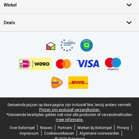
Winkel
Deals
Certificaten, betaalmethoden, bezorgingsdienst partners
Juridische voettekst
Genoemde prijzen op deze pagina zijn inclusief btw, tenzij anders vermeld.
Prijzen zijn exclusief verzendkosten.
*Genoemde levertijden gelden niet voor alle producten of verzendmethoden:
meer informatie.
Over Belsimpel
Nieuws
Partners
Werken bij Belsimpel
Privacy
Impressum
Cookievoorkeuren
Algemene voorwaarden