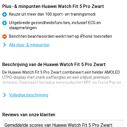
Plus- & minpunten Huawei Watch Fit 5 Pro Zwart
Keuze uit meer dan 100 sport- en trainingsmodi
Pluspunt
Uitgebreide gezondheidsfuncties, inclusief ECG en
slaapmetingen
Pluspunt
Berichten beantwoorden werkt niet op iPhone toestellen
Minpunt
Alle plus- & minpunten
Beschrijving van de Huawei Watch Fit 5 Pro Zwart
De Huawei Watch Fit 5 Pro Zwart combineert een helder AMOLED
LTPO-display met sterk saffierglas en een stijlvol, premium
ontwerp. Daarnaast betaal je eenvoudig met NFC via Curve Pay en
sport je slimmer met meer dan 100 modi en mini-workouts. Ook is
het horloge 5 ATM waterdicht en IP6X stofbestendig. Je meet je
Volledige beschrijving
uitgebreid jouw gezondheid, inclusief ECG en meldingen bij
mogelijke hartritmestoornissen. Tot slot werkt de Huawei Watch
Fit 5 Pro soepel met zowel Android als iOS, zodat je altijd verbonden
blijft.
Reviews van onze klanten
Geavanceerde gezondheidsmetingen
Gemiddelde scores van Huawei Watch Fit 5 Pro Zwart: