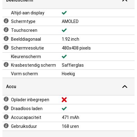
Beeldscherm
Altijd-aan display
Schermtype
AMOLED
Touchscreen
Beelddiagonaal
1.92 inch
Schermresolutie
480x408 pixels
Kleurenscherm
Krasbestendig scherm
Saffierglas
Vorm scherm
Hoekig
Accu
Oplader inbegrepen
Draadloos laden
Accucapaciteit
471 mAh
Gebruiksduur
168 uren