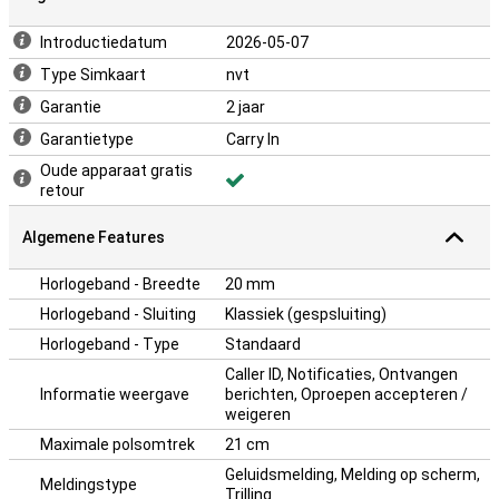
beantwoorden. De smartwatch ondersteunt GPS, Bluetooth 6.0 en
NFC, zodat je altijd verbonden bent. Hoewel sommige
Introductiedatum
2026-05-07
antwoordfuncties beperkter zijn op iPhone, blijft de ervaring soepel
en gebruiksvriendelijk voor iedereen.
Type Simkaart
nvt
Garantie
2 jaar
Garantietype
Carry In
Oude apparaat gratis
retour
Algemene Features
Horlogeband - Breedte
20 mm
Horlogeband - Sluiting
Klassiek (gespsluiting)
Horlogeband - Type
Standaard
Caller ID, Notificaties, Ontvangen
Informatie weergave
berichten, Oproepen accepteren /
weigeren
Maximale polsomtrek
21 cm
Geluidsmelding, Melding op scherm,
Meldingstype
Trilling