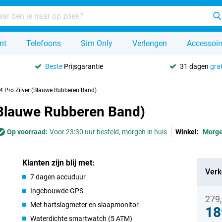
nt
Telefoons
Sim Only
Verlengen
Accessoir
Beste
Prijsgarantie
31 dagen
grat
4 Pro Zilver (Blauwe Rubberen Band)
 (Blauwe Rubberen Band)
Op voorraad:
Voor 23:30 uur besteld, morgen in huis
Winkel:
Morg
Klanten zijn blij met:
Verk
7 dagen accuduur
Ingebouwde GPS
279
Met hartslagmeter en slaapmonitor
18
Waterdichte smartwatch (5 ATM)