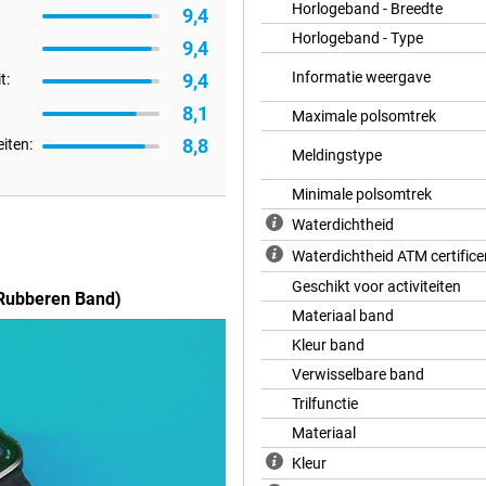
Horlogeband - Breedte
9,4
Horlogeband - Type
9,4
Informatie weergave
9,4
t:
t 4 Pro werkt probleemloos met
onden. Zo ontvang meldingen,
8,1
Maximale polsomtrek
je pols. Ook biedt deze
8,8
n je namelijk eenvoudig
eiten:
Meldingstype
Minimale polsomtrek
Waterdichtheid
aar ook duurzaam. De behuizing is
s gemaakt van comfortabel rubber.
Waterdichtheid ATM certifice
ntensieve sportactiviteiten. Met
Geschikt voor activiteiten
Huawei Watch Fit 4 Pro ultiem
 Rubberen Band)
ijn als de watch nat wordt tijdens
Materiaal band
Kleur band
Verwisselbare band
Trilfunctie
Materiaal
Kleur