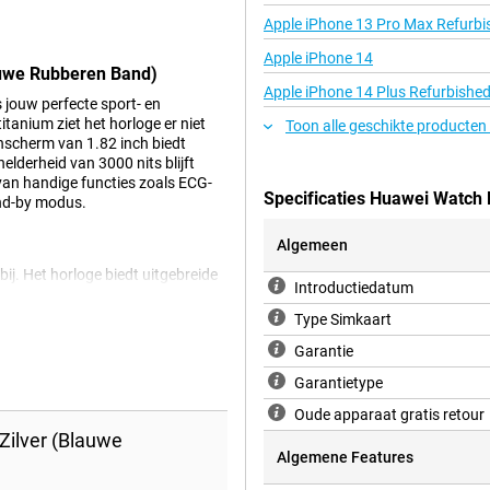
Apple iPhone 13 Pro Max Refurbi
Apple iPhone 14
lauwe Rubberen Band)
Apple iPhone 14 Plus Refurbishe
 jouw perfecte sport- en
itanium ziet het horloge er niet
Toon alle geschikte producten
enscherm van 1.82 inch biedt
helderheid van 3000 nits blijft
je van handige functies zoals ECG-
Specificaties Huawei Watch 
and-by modus.
Algemeen
ij. Het horloge biedt uitgebreide
Introductiedatum
 Daarnaast biedt deze
n vroegtijdig opsporen. Ook
Type Simkaart
armee je jouw sportprestaties
Garantie
ardloopt, fietst of wandelt. Deze
Garantietype
Oude apparaat gratis retour
Zilver (Blauwe
e bij normaal gebruik tot 7
Algemene Features
j leeg? Geen probleem, dankzij
ig opgeladen. Zo ben je altijd