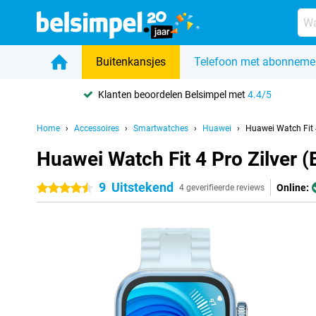
Buitenkansjes
Telefoon met abonneme
Klanten beoordelen Belsimpel met
4.4/5
Home
Accessoires
Smartwatches
Huawei
Huawei Watch Fit 
Huawei Watch Fit 4 Pro Zilver
9
Uitstekend
Online:
4.5 sterren
4 geverifieerde reviews