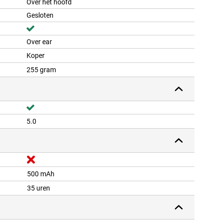
Over het hoofd
Gesloten
Over ear
Koper
255 gram
5.0
500 mAh
35 uren