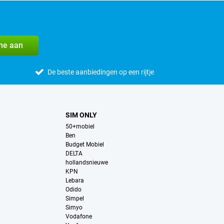
me aan
De beste aanbiedingen op een rijtje
SIM ONLY
50+mobiel
Ben
Budget Mobiel
DELTA
hollandsnieuwe
KPN
Lebara
Odido
Simpel
Simyo
Vodafone