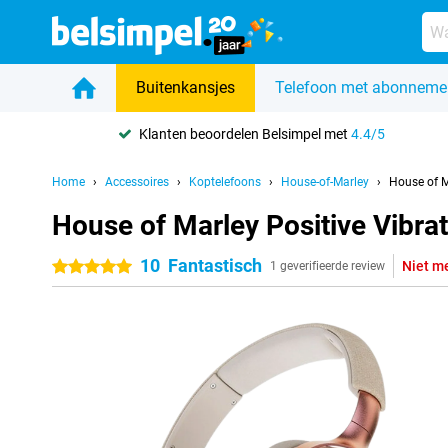
Buitenkansjes
Telefoon met abonneme
Klanten beoordelen Belsimpel met
4.4/5
Home
Accessoires
Koptelefoons
House-of-Marley
House of M
House of Marley Positive Vibr
10
Fantastisch
Niet m
5 sterren
1 geverifieerde review