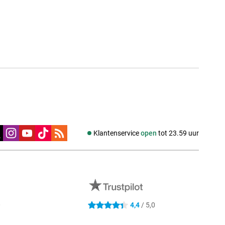
edia
Klantenservice
open
tot 23.59 uur
0
4,4
/ 5,0
4.4 sterren