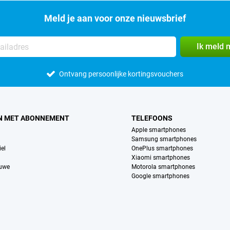
Meld je aan voor onze nieuwsbrief
Ik meld 
Ontvang persoonlijke kortingsvouchers
N MET ABONNEMENT
TELEFOONS
Apple smartphones
Samsung smartphones
el
OnePlus smartphones
Xiaomi smartphones
euwe
Motorola smartphones
Google smartphones