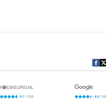
Social m
9,1
/ 10,0
4,4
/ 5,
4.6 sterren
4.4 sterren