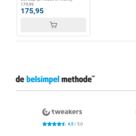
179,99
175,95
Externe winkelbeoordelingen
4,5
/ 5,0
4.5 sterren