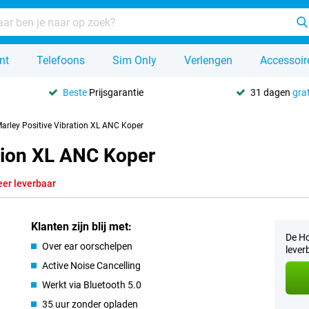
nt
Telefoons
Sim Only
Verlengen
Accessoir
Beste
Prijsgarantie
31 dagen
grat
arley Positive Vibration XL ANC Koper
ation XL ANC Koper
eer leverbaar
Klanten zijn blij met:
De Ho
Over ear oorschelpen
lever
Active Noise Cancelling
Werkt via Bluetooth 5.0
35 uur zonder opladen