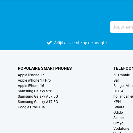
Altijd als eerste op de hoogte
POPULAIRE SMARTPHONES
TELEFOO
Apple iPhone 17
50+mobiel
Apple iPhone 17 Pro
Ben
Apple iPhone 16
Budget Mobi
Samsung Galaxy S26
DELTA
Samsung Galaxy A57 5G
hollandsni
Samsung Galaxy A17 5G
KPN
Google Pixel 10a
Lebara
Odido
Simpel
Simyo
Vodafone