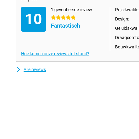
1 geverifieerde review
Prijs-kwalitei
10
5 sterren
Design:
Fantastisch
Geluidskwali
Draagcomfor
Bouwkwalite
Hoe komen onze reviews tot stand?
Alle reviews