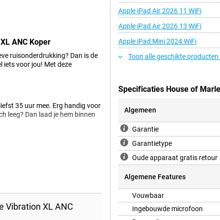
Apple iPad Air 2026 11 WiFi
Apple iPad Air 2026 13 WiFi
n XL ANC Koper
Apple iPad Mini 2024 WiFi
eve ruisonderdrukking? Dan is de
Toon alle geschikte producten
 iets voor jou! Met deze
Specificaties House of Marl
iefst 35 uur mee. Erg handig voor
Algemeen
och leeg? Dan laad je hem binnen
Garantie
Garantietype
bele oorkussens. Hierdoor is de
Oude apparaat gratis retour
 komt de koptelefoon met actieve
luistert.
Algemene Features
Vouwbaar
e Vibration XL ANC
Ingebouwde microfoon