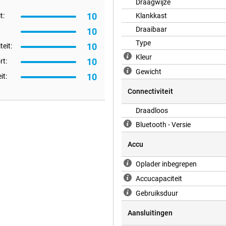
Draagwijze
10
t:
Klankkast
Draaibaar
10
Type
10
teit:
Kleur
10
t:
Gewicht
10
it:
Connectiviteit
Draadloos
Bluetooth - Versie
Accu
Oplader inbegrepen
Accucapaciteit
Gebruiksduur
Aansluitingen