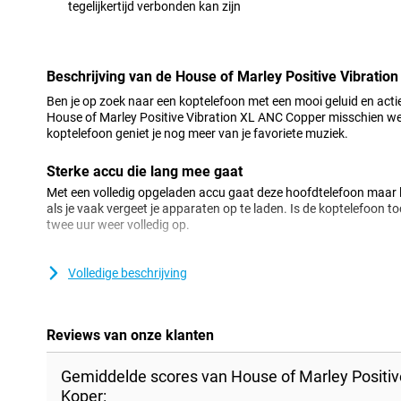
tegelijkertijd verbonden kan zijn
Minpunt
Beschrijving van de House of Marley Positive Vibratio
Ben je op zoek naar een koptelefoon met een mooi geluid en acti
House of Marley Positive Vibration XL ANC Copper misschien wel
koptelefoon geniet je nog meer van je favoriete muziek.
Sterke accu die lang mee gaat
Met een volledig opgeladen accu gaat deze hoofdtelefoon maar l
als je vaak vergeet je apparaten op te laden. Is de koptelefoon t
twee uur weer volledig op.
Mooi design met actieve ruisonderdrukking
Volledige beschrijving
Het design is afgewerkt met een koperachtige kleur en comforta
koptelefoon geschikt voor vaak en langdurig gebruik. Bovendien
ruisonderdrukking, waardoor je ongestoord je favoriete muziek be
Reviews van onze klanten
Gemiddelde scores van House of Marley Positiv
Koper: