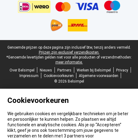
Juridische voettekst
Genoemde prijzen op deze pagina zijn inclusief btw, tenzij anders vermeld.
Prijzen zijn exclusief verzendkosten.
*Genoemde levertijden gelden niet voor alle producten of verzendmethoden:
meer informatie.
Over Belsimpel
Nieuws
Partners
Werken bij Belsimpel
Privacy
Impressum
Cookievoorkeuren
Algemene voorwaarden
© 2026 Belsimpel
Cookievoorkeuren
We gebruiken cookies en vergelijkbare technieken om je beter
en persoonlijker te kunnen helpen. Zo plaatsen we altijd
functionele en analytische cookies. Als je op “Accepteren”
klikt, geef je ons ook toestemming om jouw gegevens te
verzamelen en te delen met 3 partners voor