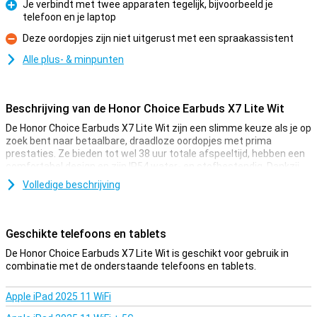
Je verbindt met twee apparaten tegelijk, bijvoorbeeld je
telefoon en je laptop
Pluspunt
Deze oordopjes zijn niet uitgerust met een spraakassistent
Minpunt
Alle plus- & minpunten
Beschrijving van de Honor Choice Earbuds X7 Lite Wit
De Honor Choice Earbuds X7 Lite Wit zijn een slimme keuze als je op
zoek bent naar betaalbare, draadloze oordopjes met prima
prestaties. Ze bieden tot wel 38 uur totale afspeeltijd, hebben een
comfortabel design en zijn IP54 water- en stofbestendig. Dankzij
Bluetooth 5.4 heb je een stabiele en snelle verbinding. De lage
Volledige beschrijving
latentie-modus maakt ze ook perfect voor gamen. En met AI-
ruisonderdrukking bel je altijd kraakhelder, waar je ook bent.
Geschikte telefoons en tablets
Indrukwekkende batterijduur
Met de Honor Choice Earbuds X7 Lite hoef je je geen zorgen te
De Honor Choice Earbuds X7 Lite Wit is geschikt voor gebruik in
maken dat je zonder muziek komt te zitten. De oordopjes gaan tot
combinatie met de onderstaande telefoons en tablets.
7 uur mee op één lading en met de oplaadcase krijg je daar nog
eens 31 uur extra bij. Ideaal voor onderweg, op werk of tijdens een
Apple iPad 2025 11 WiFi
lange reis.