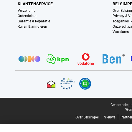
KLANTENSERVICE
BELSIMP
Verzending
Over Belsim
Orderstatus
Privacy & Ve
Garantie & Reparatie
Toegankelij
Ruilen & annuleren
Onze softwa
Vacatures
Provider partners
Certificaten, betaalmethoden, bezorgingsdienst partners
Juridische voettekst
Genoemde prij
*Gen
Over Belsimpel
Nieuws
Partne