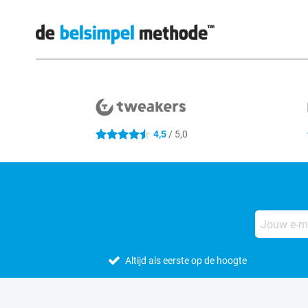
Externe winkelbeoordelingen
4,5
/ 5,0
4.5 sterren
Altijd als eerste op de hoogte