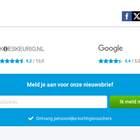
Social m
9,2
/ 10,0
4,4
/ 5,
4.6 sterren
4.4 sterren
Meld je aan voor onze nieuwsbrief
Ik meld 
Ontvang persoonlijke kortingsvouchers