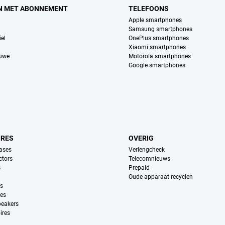
N MET ABONNEMENT
TELEFOONS
Apple smartphones
Samsung smartphones
el
OnePlus smartphones
Xiaomi smartphones
euwe
Motorola smartphones
Google smartphones
IRES
OVERIG
ases
Verlengcheck
ctors
Telecomnieuws
s
Prepaid
Oude apparaat recyclen
ns
es
peakers
ires