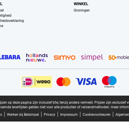
EL
WINKEL
pel
Groningen
iligheid
kheidsverklaring
re
zen op deze pagina zijn inclusief btw, tenzij anders vermeld.
Prijzen zijn exclusief 
oemde levertijden gelden niet voor alle producten of verzendmethoden:
meer inform
rs
Werken bij Belsimpel
Privacy
Impressum
Cookievoorkeuren
Algemen