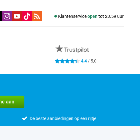
edia
Klantenservice
open
tot 23.59 uur
0
4,4
/ 5,0
4.4 sterren
me aan
De beste aanbiedingen op een rijtje