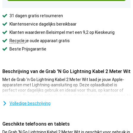
31 dagen gratis retourneren
Klantenservice dagelijks bereikbaar
Klanten waarderen Belsimpel met een 9,2 op Kieskeurig
Recycle
je oude apparaat gratis
Beste Prijsgarantie
Beschrijving van de Grab 'N Go Lightning Kabel 2 Meter Wit
Met de Grab 'n Go Lightning Kabel 2 Meter Wit laad je jouw Apple-
apparaten met Lightning-aansluiting op. Deze oplaadkabel is
perfect voor dagelijks gebruik en ideaal voor thuis, op kantoor of
onderweg. Bovendien gebruik je deze datakabel niet alleen om op te
laden, maar ook om gegevens te synchroniseren tussen je iPhone,
Volledige beschrijving
iPad of andere compatibele Apple-apparaten.
Lightning naar USB
Geschikte telefoons en tablets
Deze kabel heeft aan de ene kant een Apple Lightning-aansluiting
en aan de andere kant een USB-aansluiting. Hierdoor is deze kabel
De Grab 'N Go Lightning Kabel 2 Meter Wit is geschikt voor gebruik in