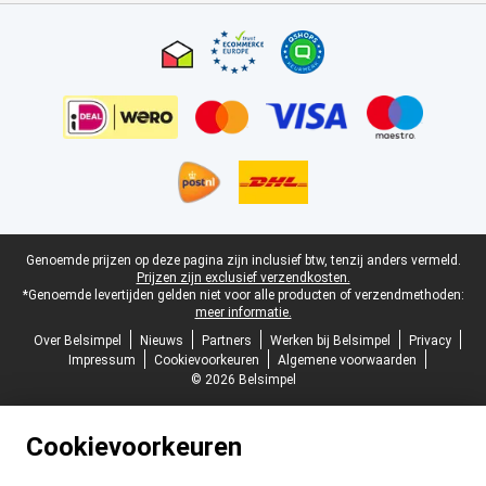
Certificaten, betaalmethoden, bezorgingsdienst partners
Juridische voettekst
Genoemde prijzen op deze pagina zijn inclusief btw, tenzij anders vermeld.
Prijzen zijn exclusief verzendkosten.
*Genoemde levertijden gelden niet voor alle producten of verzendmethoden:
meer informatie.
Over Belsimpel
Nieuws
Partners
Werken bij Belsimpel
Privacy
Impressum
Cookievoorkeuren
Algemene voorwaarden
© 2026 Belsimpel
Cookievoorkeuren