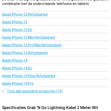
geschikt om data over te zetten tussen je PC en je Apple-apparaat.
combinatie met de onderstaande telefoons en tablets.
Daarnaast gebruik je deze Grab 'n Go Lightning Kabel 2 Meter Wit
om in een oplaadadapter te steken, waarna je je Apple-apparaat
Apple iPhone 12 Refurbished
oplaadt.
Apple iPhone 13
Perfecte lengte
Apple iPhone 13 EU
Met een lengte van 2 meter biedt deze Lightning kabel voldoende
bewegingsvrijheid zonder dat je last hebt van overtollige snoeren.
Apple iPhone 13 Mini Refurbished
Dit maakt het kabeltje ideaal voor opladen op je nachtkastje, aan je
Apple iPhone 13 Pro Max Refurbished
bureau of in de auto. Je hebt genoeg ruimte om je telefoon te
gebruiken tijdens het opladen, zonder dat de oplaadkabel in de weg
Apple iPhone 13 Refurbished
zit.
Apple iPhone 14
Apple iPhone 14 EU
Apple iPhone 14 Plus Refurbished
Apple iPhone 14 Pro
Toon alle geschikte producten (19)
Specificaties Grab 'N Go Lightning Kabel 2 Meter Wit