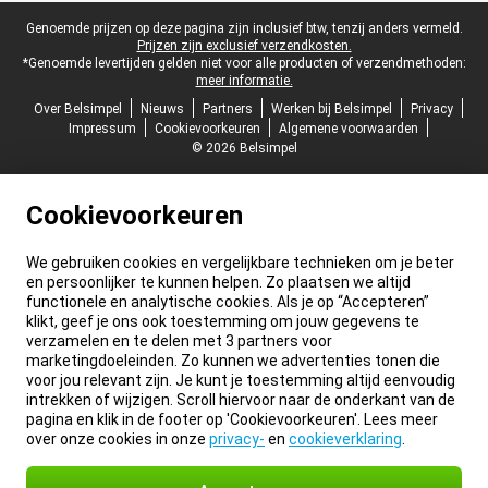
Juridische voettekst
Genoemde prijzen op deze pagina zijn inclusief btw, tenzij anders vermeld.
Prijzen zijn exclusief verzendkosten.
*Genoemde levertijden gelden niet voor alle producten of verzendmethoden:
meer informatie.
Over Belsimpel
Nieuws
Partners
Werken bij Belsimpel
Privacy
Impressum
Cookievoorkeuren
Algemene voorwaarden
© 2026 Belsimpel
Cookievoorkeuren
We gebruiken cookies en vergelijkbare technieken om je beter
en persoonlijker te kunnen helpen. Zo plaatsen we altijd
functionele en analytische cookies. Als je op “Accepteren”
klikt, geef je ons ook toestemming om jouw gegevens te
verzamelen en te delen met 3 partners voor
marketingdoeleinden. Zo kunnen we advertenties tonen die
voor jou relevant zijn. Je kunt je toestemming altijd eenvoudig
intrekken of wijzigen. Scroll hiervoor naar de onderkant van de
pagina en klik in de footer op 'Cookievoorkeuren'. Lees meer
over onze cookies in onze
privacy-
en
cookieverklaring
.