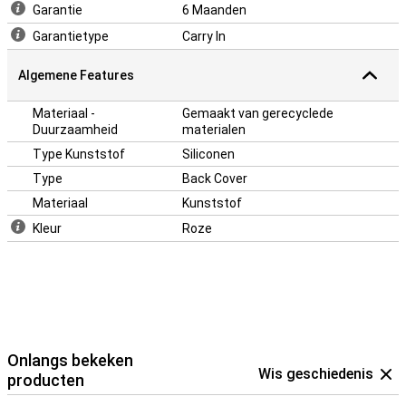
alleen goed is voor je telefoon, maar ook iets duurzamer is.
Garantie
6 Maanden
Garantietype
Carry In
Algemene Features
Materiaal -
Gemaakt van gerecyclede
Duurzaamheid
materialen
Type Kunststof
Siliconen
Type
Back Cover
Materiaal
Kunststof
Kleur
Roze
Onlangs bekeken
Wis geschiedenis
producten