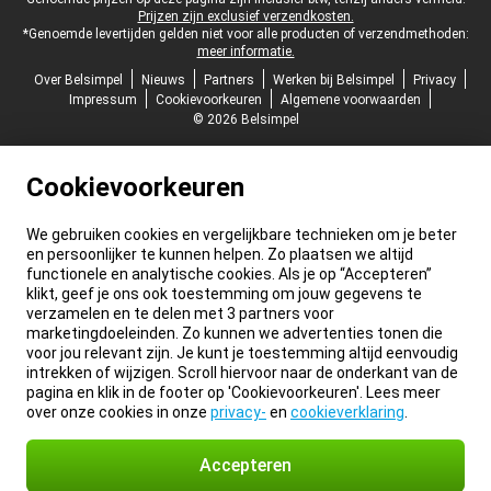
Juridische voettekst
Prijzen zijn exclusief verzendkosten.
*Genoemde levertijden gelden niet voor alle producten of verzendmethoden:
meer informatie.
Over Belsimpel
Nieuws
Partners
Werken bij Belsimpel
Privacy
Impressum
Cookievoorkeuren
Algemene voorwaarden
© 2026 Belsimpel
Cookievoorkeuren
We gebruiken cookies en vergelijkbare technieken om je beter
en persoonlijker te kunnen helpen. Zo plaatsen we altijd
functionele en analytische cookies. Als je op “Accepteren”
klikt, geef je ons ook toestemming om jouw gegevens te
verzamelen en te delen met 3 partners voor
marketingdoeleinden. Zo kunnen we advertenties tonen die
voor jou relevant zijn. Je kunt je toestemming altijd eenvoudig
intrekken of wijzigen. Scroll hiervoor naar de onderkant van de
pagina en klik in de footer op 'Cookievoorkeuren'. Lees meer
over onze cookies in onze
privacy-
en
cookieverklaring
.
Accepteren