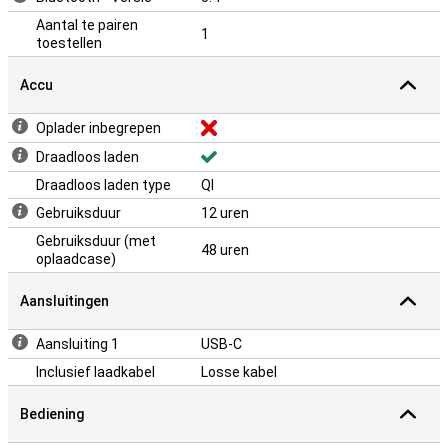
een USB-C poort, waardoor je altijd snel en gemakkelijk kunt
opladen. Als je active noise cancelling uit hebt staan heb je tot 12
Aantal te pairen
1
uur luistertijd en tot 48 uur in totaal inclusief de oplaadcase. Heb je
toestellen
liever active noise cancelling altijd aan staan, dan kan je tot 8 uur
luisteren en tot 30 uur in totaal met de oplaadcase.
Accu
Oplader inbegrepen
Draadloos laden
Draadloos laden type
QI
Gebruiksduur
12 uren
Gebruiksduur (met
48 uren
oplaadcase)
Aansluitingen
Aansluiting 1
USB-C
Inclusief laadkabel
Losse kabel
Bediening