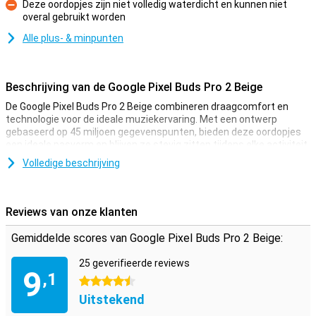
Deze oordopjes zijn niet volledig waterdicht en kunnen niet
overal gebruikt worden
Minpunt
Alle plus- & minpunten
Beschrijving van de Google Pixel Buds Pro 2 Beige
De Google Pixel Buds Pro 2 Beige combineren draagcomfort en
technologie voor de ideale muziekervaring. Met een ontwerp
gebaseerd op 45 miljoen gegevenspunten, bieden deze oordopjes
een ideale pasvorm en blijven ze stevig zitten tijdens elke activiteit.
De chip van de Pixel Buds Pro 2 zorgt voor snelle, intelligente
Volledige beschrijving
ruisonderdrukking met Silent Seal™ 2.0. Geniet van hoge
geluidskwaliteit dankzij de drivers en ruimtelijke audio en met
functies zoals Vind mijn apparaat en naadloos schakelen tussen
Reviews van onze klanten
apparaten, zijn deze oordopjes de ideale keuze voor elke Pixel-
gebruiker. En dankzij de batterijduur tot 48 uur met de oplaadcase
Gemiddelde scores van Google Pixel Buds Pro 2 Beige:
kan je de hele dag lang genieten van muziek.
25 geverifieerde reviews
Optimale pasvorm
9
,1
4.5 sterren
Dankzij het ontwerp dat gebaseerd is op 45 miljoen
Uitstekend
gegevenspunten van verschillende oren, zijn deze earbuds klein,
licht en comfortabel genoeg om de hele dag te dragen. De