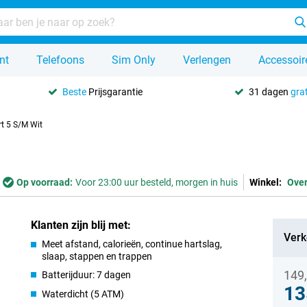
nt
Telefoons
Sim Only
Verlengen
Accessoir
Beste
Prijsgarantie
31 dagen
grat
t 5 S/M Wit
Op voorraad:
Voor 23:00 uur besteld, morgen in huis
Winkel:
Ove
Klanten zijn blij met:
Verk
Meet afstand, calorieën, continue hartslag,
slaap, stappen en trappen
149
Batterijduur: 7 dagen
13
Waterdicht (5 ATM)