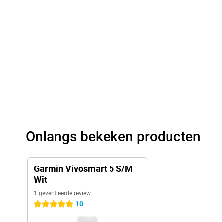
Onlangs bekeken producten
Garmin Vivosmart 5 S/M
Wit
1 geverifieerde review
10
5 sterren