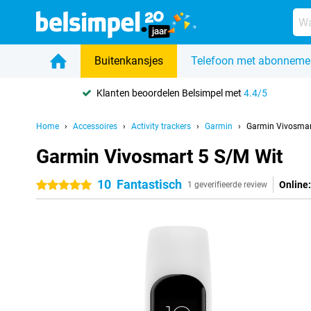
Buitenkansjes
Telefoon met abonneme
Klanten beoordelen Belsimpel met
4.4/5
Home
Accessoires
Activity trackers
Garmin
Garmin Vivosmar
Garmin Vivosmart 5 S/M Wit
10
Fantastisch
Online:
5 sterren
1 geverifieerde review