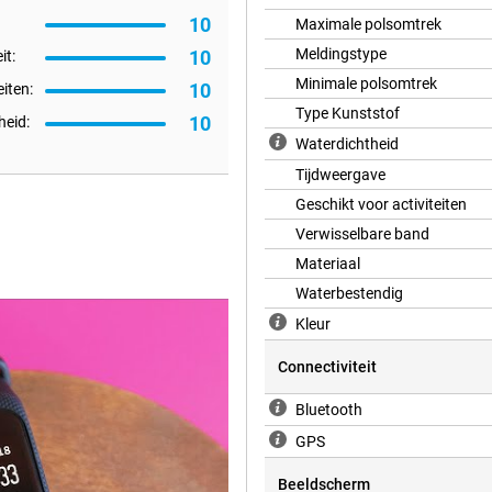
10
Maximale polsomtrek
Meldingstype
10
it:
Minimale polsomtrek
10
eiten:
Type Kunststof
10
eid:
Waterdichtheid
Tijdweergave
Geschikt voor activiteiten
Verwisselbare band
Materiaal
Waterbestendig
Kleur
Connectiviteit
Bluetooth
GPS
Beeldscherm