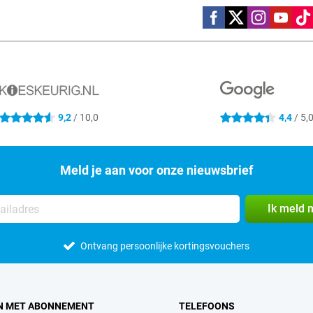
Social media
9,2
/ 10,0
4,4
/ 5,
4.6 sterren
4.4 sterren
Meld je aan voor onze nieuwsbrief
Ik meld 
Ontvang persoonlijke kortingsvouchers
N MET ABONNEMENT
TELEFOONS