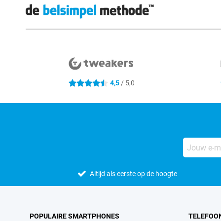
Externe winkelbeoordelingen
4,5
/ 5,0
4.5 sterren
Altijd als eerste op de hoogte
POPULAIRE SMARTPHONES
TELEFOO