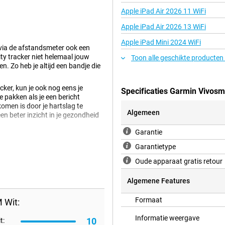
Apple iPad Air 2026 11 WiFi
Apple iPad Air 2026 13 WiFi
Apple iPad Mini 2024 WiFi
via de afstandsmeter ook een
ity tracker niet helemaal jouw
Toon alle geschikte producten
. Zo heb je altijd een bandje die
acker, kun je ook nog eens je
Specificaties Garmin Vivosm
te pakken als je een bericht
komen is door je hartslag te
Algemeen
een beter inzicht in je gezondheid
Garantie
je beweegt meten. De activity
etsen. Je kunt met dit slimme
Garantietype
dens het fitnessen meet hij je
Oude apparaat gratis retour
ergelijken met je vorige
Algemene Features
een mooie en scherpe weergave van
met je batterij kan doen! Met deze
Formaat
 Wit:
 hoog je hartslag is. Zo houd je je
as.
Informatie weergave
10
t: