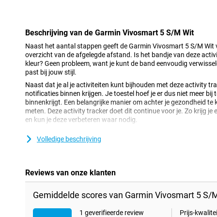
Minpunt
Beschrijving van de Garmin Vivosmart 5 S/M Wit
Naast het aantal stappen geeft de Garmin Vivosmart 5 S/M Wit 
overzicht van de afgelegde afstand. Is het bandje van deze activ
kleur? Geen probleem, want je kunt de band eenvoudig verwisselen
past bij jouw stijl.
Naast dat je al je activiteiten kunt bijhouden met deze activity tr
notificaties binnen krijgen. Je toestel hoef je er dus niet meer bij 
binnenkrijgt. Een belangrijke manier om achter je gezondheid te 
meten. Deze activity tracker doet dit continue voor je. Zo krijg je 
en kun je deze verbeteren waar nodig.
Met de Garmin Vivosmart 5 S/M Wit kan je de snelheid waarmee 
Volledige beschrijving
tracker is dus ook erg handig tijdens bijvoorbeeld wandelen of fi
horloge van Garmin statistieken verzamelen over je workouts. Tij
hartslag en het aantal verbrande calorieën. Zo kun je eenvoudig v
resultaten.
Reviews van onze klanten
Deze activitytracker heeft een helder OLED-display. Zo krijg jij 
je activiteiten. Daarnaast is het scherm zuinig waardoor je lang 
Gemiddelde scores van Garmin Vivosmart 5 S/M
tracker hou je wanneer je wilt en waar je ook bent in de gaten hoe
gezondheid in de gaten en weet je ook hoe intensief te training w
1 geverifieerde review
Prijs-kwalitei