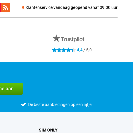
Klantenservice
vandaag geopend
vanaf 09.00 uur
0
4,4
/ 5,0
4.4 sterren
me aan
De beste aanbiedingen op een rijtje
SIM ONLY