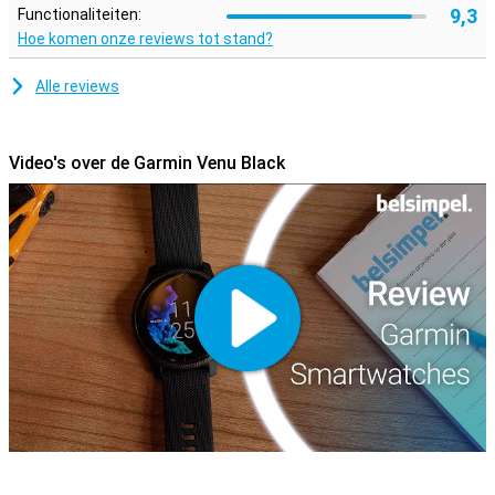
gebruiken zonder op te laden. In GPS-modus met muziek houd je
9,3
Functionaliteiten:
horloge het tot zes uur vol.
Hoe komen onze reviews tot stand?
Laat je telefoon soms thuis
Alle reviews
Je hoeft je smartphone niet per se mee te nemen tijdens een
work-out, want de Garmin kan belangrijke functies gewoon
overnemen. Zo kun je gewoon naar Spotify luisteren via je slimme
horloge. Ook kun je bij de kassa met je zwarte Venu afrekenen.
Video's over de Garmin Venu Black