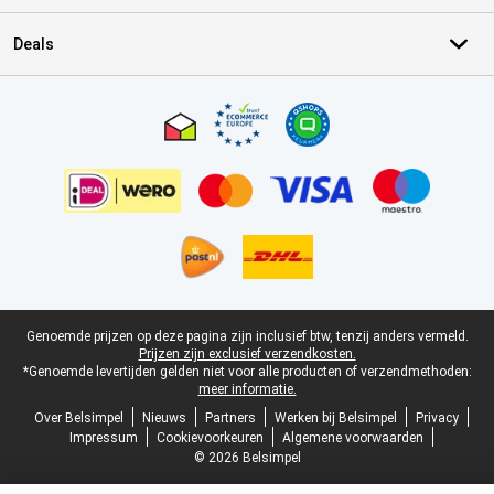
Deals
Certificaten, betaalmethoden, bezorgingsdienst partners
Juridische voettekst
Genoemde prijzen op deze pagina zijn inclusief btw, tenzij anders vermeld.
Prijzen zijn exclusief verzendkosten.
*Genoemde levertijden gelden niet voor alle producten of verzendmethoden:
meer informatie.
Over Belsimpel
Nieuws
Partners
Werken bij Belsimpel
Privacy
Impressum
Cookievoorkeuren
Algemene voorwaarden
© 2026 Belsimpel