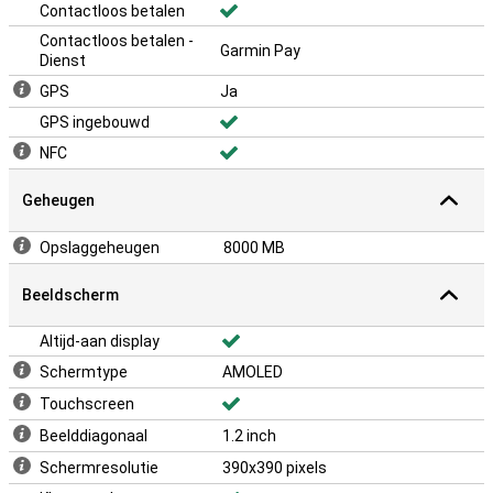
Contactloos betalen
Contactloos betalen -
Garmin Pay
Dienst
GPS
Ja
GPS ingebouwd
NFC
Geheugen
Opslaggeheugen
8000 MB
Beeldscherm
Altijd-aan display
Schermtype
AMOLED
Touchscreen
Beelddiagonaal
1.2 inch
Schermresolutie
390x390 pixels