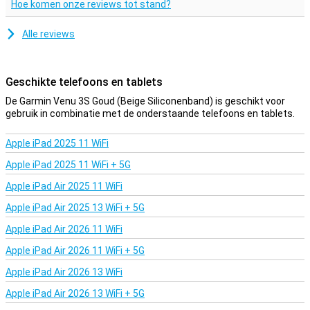
Hoe komen onze reviews tot stand?
ondersteunt je. Met functies zoals animated on-screen workouts,
Garmin Coach, en VO2 max metingen, ben je altijd uitgedaagd en
gemotiveerd.
Alle reviews
Altijd verbonden
Gekoppeld aan je smartphone, kun je met de ingebouwde
Geschikte telefoons en tablets
luidspreker en microfoon oproepen maken en ontvangen,
De Garmin Venu 3S Goud (Beige Siliconenband) is geschikt voor
rechtstreeks vanaf je horloge. Bekijk foto's, ontvang smart
gebruik in combinatie met de onderstaande telefoons en tablets.
notifications en blijf verbonden met de Garmin Connect app van
Garmin zelf op zowel iPhone als Android smartphones. Bovendien
biedt de Venu 3S tot wel 10 dagen batterijduur in de smartwatch-
Apple iPad 2025 11 WiFi
modus, zodat je minder vaak hoeft op te laden en meer tijd hebt
Apple iPad 2025 11 WiFi + 5G
om je doelen na te streven.
Apple iPad Air 2025 11 WiFi
Apple iPad Air 2025 13 WiFi + 5G
Apple iPad Air 2026 11 WiFi
Apple iPad Air 2026 11 WiFi + 5G
Apple iPad Air 2026 13 WiFi
Apple iPad Air 2026 13 WiFi + 5G