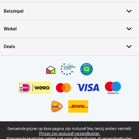
Belsimpel
Winkel
Deals
Certificaten, betaalmethoden, bezorgingsdienst partners
Juridische voettekst
Genoemde prijzen op deze pagina zijn inclusief btw, tenzij anders vermeld.
Prijzen zijn exclusief verzendkosten.
*Genoemde levertijden gelden niet voor alle producten of verzendmethoden: