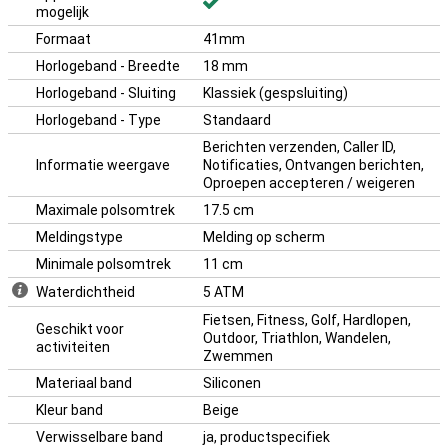
mogelijk
Formaat
41mm
Horlogeband - Breedte
18 mm
Horlogeband - Sluiting
Klassiek (gespsluiting)
Horlogeband - Type
Standaard
Berichten verzenden, Caller ID,
Informatie weergave
Notificaties, Ontvangen berichten,
Oproepen accepteren / weigeren
Maximale polsomtrek
17.5 cm
Meldingstype
Melding op scherm
Minimale polsomtrek
11 cm
Waterdichtheid
5 ATM
Fietsen, Fitness, Golf, Hardlopen,
Geschikt voor
Outdoor, Triathlon, Wandelen,
activiteiten
Zwemmen
Materiaal band
Siliconen
Kleur band
Beige
Verwisselbare band
ja, productspecifiek