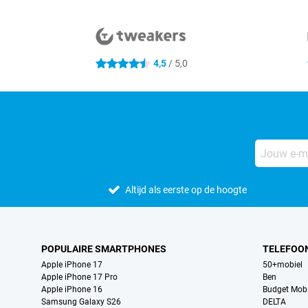
Externe winkelbeoordelingen
4,5
/ 5,0
4.5 sterren
Altijd als eerste op de hoogte
POPULAIRE SMARTPHONES
TELEFOO
Apple iPhone 17
50+mobiel
Apple iPhone 17 Pro
Ben
Apple iPhone 16
Budget Mobi
Samsung Galaxy S26
DELTA