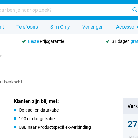
nt
Telefoons
Sim Only
Verlengen
Accessoir
Beste
Prijsgarantie
31 dagen
grat
rt
 uitverkocht
Klanten zijn blij met:
Verk
Oplaad- en datakabel
100 cm lange kabel
27
USB naar Productspecifiek-verbinding
De Ga