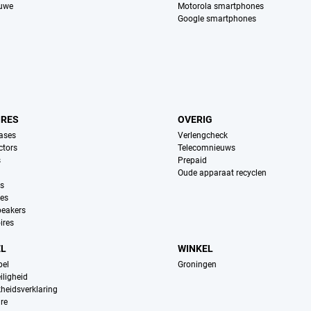
euwe
Motorola smartphones
Google smartphones
IRES
OVERIG
ases
Verlengcheck
ctors
Telecomnieuws
s
Prepaid
Oude apparaat recyclen
ns
es
peakers
ires
EL
WINKEL
pel
Groningen
iligheid
kheidsverklaring
re