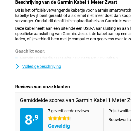
Beschrijving van de Garmin Kabel 1 Meter Zwart
Dit is het officiële vervangende kabeltje voor Garmin smartwatch
kabeltje kwijt bent geraakt of als die het niet meer doet dan koop
vervanger. Omdat dit de officiële oplaadkabel van Garmin is weet 
Deze kabel heeft aan één uiteinde een USB-A aansluiting en aan 
specifieke aansluiting van Garmin. Je sluit de kabel aan op een
laden, of je verbindt hem met je computer om gegevens over te z
Geschikt voor:
Garmin D2 Charlie / D2 Delta / D2 Delta PX / D2 Delta S
Garmin Approach S10 / S40 / S60 / X10
Volledige beschrijving
Garmin Fenix 5 / 5 Plus / 5S / 5S Plus / 5X / 5X Plus
Garmin Fenix 6 / 6 Pro / 6S / 6S Pro / 6X / 6X Pro / 6X Pro Sol
Reviews van onze klanten
Garmin Forerunner 45 / 45S / 245 / 245 Music / 935 / 945
Garmin Instinct
Gemiddelde scores van Garmin Kabel 1 Meter Z
Garmin Legacy Hero Series
7 geverifieerde reviews
Prijs-kwalitei
Garmin Legacy Saga Series
8
,9
4.5 sterren
Garmin Quatix 5 / 5 Saphir
Bouwkwalite
Geweldig
Garmin Swim 2