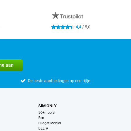
0
4,4
/ 5,0
4.4 sterren
me aan
De beste aanbiedingen op een rijtje
SIM ONLY
50+mobiel
Ben
Budget Mobiel
DELTA