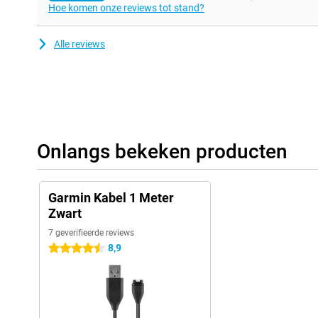
Garmin Tactix Charlie
Hoe komen onze reviews tot stand?
Garmin Venu
Alle reviews
Garmin Vivoactive 3 / 3 Music / 4 / 4s
Garmin Vivomove 3 / 3S / Luxe / Style
Garmin Vivosport
Onlangs bekeken producten
Garmin Kabel 1 Meter
Zwart
7 geverifieerde reviews
8,9
4.5 sterren