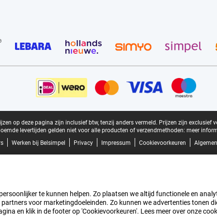
zen op deze pagina zijn inclusief btw, tenzij anders vermeld.
Prijzen zijn exclusief 
oemde levertijden gelden niet voor alle producten of verzendmethoden:
meer inform
rs
Werken bij Belsimpel
Privacy
Impressum
Cookievoorkeuren
Algemen
rsoonlijker te kunnen helpen. Zo plaatsen we altijd functionele en analyti
artners voor marketingdoeleinden. Zo kunnen we advertenties tonen die v
agina en klik in de footer op 'Cookievoorkeuren'. Lees meer over onze coo