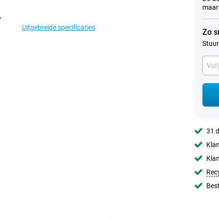
maar 
Uitgebreide specificaties
Zo s
Stuur
31 d
Klan
Klan
Rec
Best