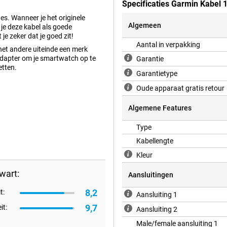
Specificaties Garmin Kabel 
es. Wanneer je het originele
Algemeen
 je deze kabel als goede
je zeker dat je goed zit!
Aantal in verpakking
het andere uiteinde een merk
 adapter om je smartwatch op te
Garantie
etten.
Garantietype
Oude apparaat gratis retour
Algemene Features
Type
ar
Kabellengte
Kleur
wart:
Aansluitingen
8,2
t:
Aansluiting 1
9,7
it:
Aansluiting 2
Male/female aansluiting 1