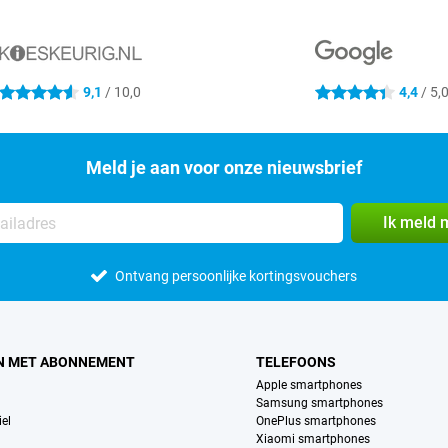
9,1
/ 10,0
4,4
/ 5,
4.6 sterren
4.4 sterren
Meld je aan voor onze nieuwsbrief
Ik meld 
Ontvang persoonlijke kortingsvouchers
N MET ABONNEMENT
TELEFOONS
Apple smartphones
Samsung smartphones
el
OnePlus smartphones
Xiaomi smartphones