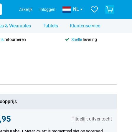
NL
Zakelijk
Inloggen
es & Wearables
Tablets
Klantenservice
is
retourneren
Snelle
levering
oopprijs
,95
Tijdelijk uitverkocht
rmin Kabel 1 Meter Zwart is momenteel niet op voorraad,