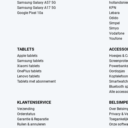
Samsung Galaxy A57 5G
hollandsni
Samsung Galaxy A17 5G
KPN
Google Pixel 10a
Lebara
Odido
Simpel
Simyo
Vodafone
Youfone
TABLETS
ACCESSO
Apple tablets
Hoesjes & C
Samsung tablets
Screenprote
Xiaomi tablets
Powerbank
OnePlus tablets
Oordopjes
Lenovo tablets
Koptelefoo
Tablets met abonnement
Smartwatch
Bluetooth s
Alle accesso
KLANTENSERVICE
BELSIMP
Verzending
Over Belsim
Orderstatus
Privacy & Ve
Garantie & Reparatie
Toegankelij
Ruilen & annuleren
Onze softwa