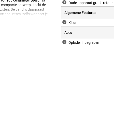
 tot 106 centimeter (geschikt
Oude apparaat gratis retour
t compacte ontwerp steekt de
 zitten. De band is daarnaast
Algemene Features
ortabel zitten, zelfs wanneer je
Kleur
Accu
ampje, dat aangeeft wanneer hij
is. Je activeert en koppelt de
Oplader inbegrepen
gaat tot wel een heel jaar mee op
er is deze hartslagmonitor
hes van Garmin, zoals de Garmin
5
en
fenix 8
.