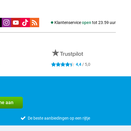
edia
Klantenservice
open
tot 23.59 uur
0
4,4
/ 5,0
4.4 sterren
me aan
De beste aanbiedingen op een rijtje