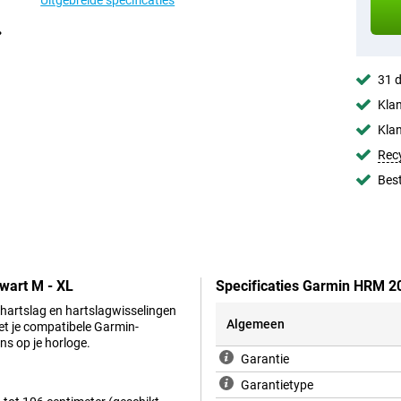
Uitgebreide specificaties
31 d
Klan
Klan
Rec
Best
wart M - XL
Specificaties Garmin HRM 2
hartslag en hartslagwisselingen
Algemeen
et je compatibele Garmin-
ns op je horloge.
Garantie
Garantietype