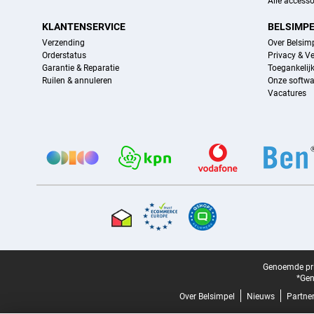
Alle accesso
KLANTENSERVICE
BELSIMP
Verzending
Over Belsim
Orderstatus
Privacy & Ve
Garantie & Reparatie
Toegankelij
Ruilen & annuleren
Onze softwa
Vacatures
Provider partners
Certificaten, betaalmethoden, bezorgingsdienst partners
Juridische voettekst
Genoemde prij
*Gen
Over Belsimpel
Nieuws
Partne