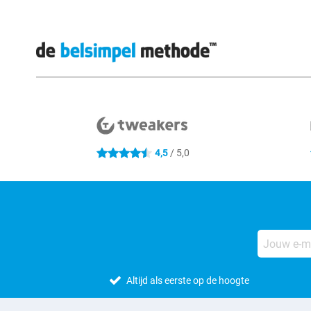
Externe winkelbeoordelingen
4,5
/ 5,0
4.5 sterren
Altijd als eerste op de hoogte