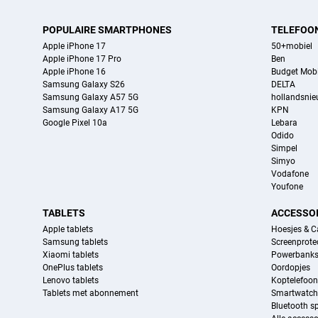
POPULAIRE SMARTPHONES
TELEFOO
Apple iPhone 17
50+mobiel
Apple iPhone 17 Pro
Ben
Apple iPhone 16
Budget Mobi
Samsung Galaxy S26
DELTA
Samsung Galaxy A57 5G
hollandsni
Samsung Galaxy A17 5G
KPN
Google Pixel 10a
Lebara
Odido
Simpel
Simyo
Vodafone
Youfone
TABLETS
ACCESSO
Apple tablets
Hoesjes & C
Samsung tablets
Screenprote
Xiaomi tablets
Powerbank
OnePlus tablets
Oordopjes
Lenovo tablets
Koptelefoo
Tablets met abonnement
Smartwatch
Bluetooth s