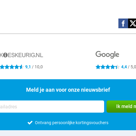
Social m
9,1
/ 10,0
4,4
/ 5,
4.6 sterren
4.4 sterren
Meld je aan voor onze nieuwsbrief
Ik meld 
Ontvang persoonlijke kortingsvouchers