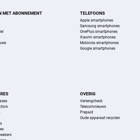
N MET ABONNEMENT
TELEFOONS
Apple smartphones
Samsung smartphones
el
OnePlus smartphones
Xiaomi smartphones
euwe
Motorola smartphones
Google smartphones
IRES
OVERIG
ases
Verlengcheck
ctors
Telecomnieuws
s
Prepaid
Oude apparaat recyclen
ns
es
peakers