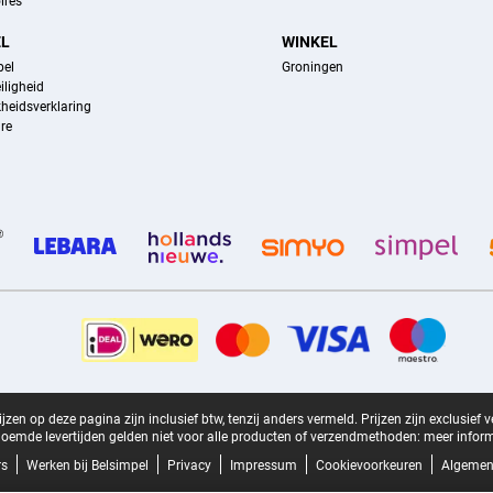
ires
EL
WINKEL
pel
Groningen
iligheid
kheidsverklaring
re
zen op deze pagina zijn inclusief btw, tenzij anders vermeld.
Prijzen zijn exclusief 
oemde levertijden gelden niet voor alle producten of verzendmethoden:
meer inform
rs
Werken bij Belsimpel
Privacy
Impressum
Cookievoorkeuren
Algemen