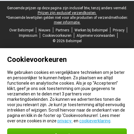
Juridische voettekst
Genoemde prijzen op deze pagina zijn inclusief btw, tenzij anders vermeld.
Prijzen zijn exclusief verzendkosten.
*Genoemde levertijden gelden niet voor alle producten of verzendmethoden:
meer informatie.
Over Belsimpel
Nieuws
Partners
Werken bij Belsimpel
Privacy
Impressum
Cookievoorkeuren
Algemene voorwaarden
© 2026 Belsimpel
Cookievoorkeuren
We gebruiken cookies en vergelijkbare technieken om je beter
en persoonlijker te kunnen helpen. Zo plaatsen we altijd
functionele en analytische cookies. Als je op “Accepteren”
klikt, geef je ons ook toestemming om jouw gegevens te
verzamelen en te delen met 3 partners voor
marketingdoeleinden. Zo kunnen we advertenties tonen die
voor jou relevant zijn. Je kunt je toestemming altijd eenvoudig
intrekken of wijzigen. Scroll hiervoor naar de onderkant van de
pagina en klik in de footer op 'Cookievoorkeuren'. Lees meer
over onze cookies in onze
privacy-
en
cookieverklaring
.