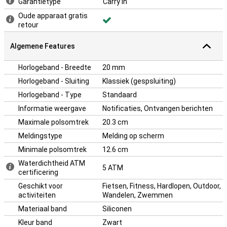
Garantietype
Carry In
Oude apparaat gratis
retour
Algemene Features
Horlogeband - Breedte
20 mm
Horlogeband - Sluiting
Klassiek (gespsluiting)
Horlogeband - Type
Standaard
Informatie weergave
Notificaties, Ontvangen berichten
Maximale polsomtrek
20.3 cm
Meldingstype
Melding op scherm
Minimale polsomtrek
12.6 cm
Waterdichtheid ATM
5 ATM
certificering
Geschikt voor
Fietsen, Fitness, Hardlopen, Outdoor,
activiteiten
Wandelen, Zwemmen
Materiaal band
Siliconen
Kleur band
Zwart