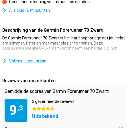
Geen ondersteuning voor draadloos opladen
Minpunt
Alle plus- & minpunten
Beschrijving van de Garmin Forerunner 70 Zwart
De Garmin Forerunner 70 Zwart is het hardloophorloge dat jou helpt
om slimmer, fitter en met meer plezier te trainen. Deze
gebruiksvriendelijke GPS-smartwatch heeft een helder 1.2 inch
AMOLED-touchscreen, tot wel 13 dagen batterijduur in
smartwatchmodus, ingebouwde GPS, hartslagmeting aan de pols,
Volledige beschrijving
meer dan 80 sportapps, persoonlijke Garmin Coach-
trainingsplannen en slimme herstelinzichten. Zo zie je tijdens elke
run precies je tempo, afstand en hartslag. Ook krijg je handige
begeleiding voor hardlopen, wandelen, fitness en herstel.
Reviews van onze klanten
Train met Garmin Coach
Gemiddelde scores van Garmin Forerunner 70 Zwart:
Met de Garmin Forerunner 70 haal je meer uit elke training. De Daily
2 geverifieerde reviews
Suggested Workouts geven je elke dag een passende workout op
9
,3
basis van je prestaties en herstel. Loop je net je eerste kilometers
4.5 sterren
of train je voor een wedstrijd? Garmin Coach past je trainingsplan
Uitstekend
dagelijks aan op je gezondheid, conditie en doelen. Je kiest zelf of
je rustig wilt opbouwen met hardlopen en wandelen, of juist