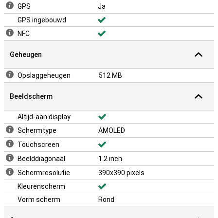
GPS
Ja
GPS ingebouwd
NFC
Geheugen
Opslaggeheugen
512 MB
Beeldscherm
Altijd-aan display
Schermtype
AMOLED
Touchscreen
Beelddiagonaal
1.2 inch
Schermresolutie
390x390 pixels
Kleurenscherm
Vorm scherm
Rond