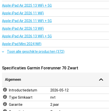
Met de Garmin Forerunner 70 Zwart blijf je ook tijdens het sporten
Apple iPad Air 2025 13 WiFi + 5G
goed verbonden. Koppel je horloge met je iPhone of Android-
smartphone en ontvang WhatsApp-berichten, e-mails en
Apple iPad Air 2026 11 WiFi
meldingen direct op je pols. Via LiveTrack kunnen vrienden en
familie je locatie volgen tijdens je training. De veiligheidsfunctie kan
Apple iPad Air 2026 11 WiFi + 5G
bij een incident je locatie delen met contactpersonen. Dankzij de
lange batterijduur van maximaal 13 dagen in smartwatchmodus en
Apple iPad Air 2026 13 WiFi
23 uur in GPS-modus draag je dit horloge zorgeloos dag en nacht.
Apple iPad Air 2026 13 WiFi + 5G
Apple iPad Mini 2024 WiFi
Toon alle geschikte producten (372)
Specificaties Garmin Forerunner 70 Zwart
Algemeen
Introductiedatum
2026-05-12
Type Simkaart
nvt
Garantie
2 jaar