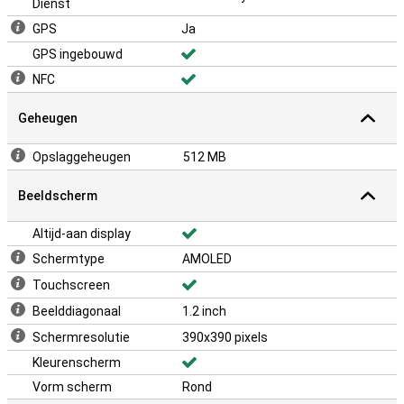
Dienst
GPS
Ja
GPS ingebouwd
NFC
Geheugen
Opslaggeheugen
512 MB
Beeldscherm
Altijd-aan display
Schermtype
AMOLED
Touchscreen
Beelddiagonaal
1.2 inch
Schermresolutie
390x390 pixels
Kleurenscherm
Vorm scherm
Rond