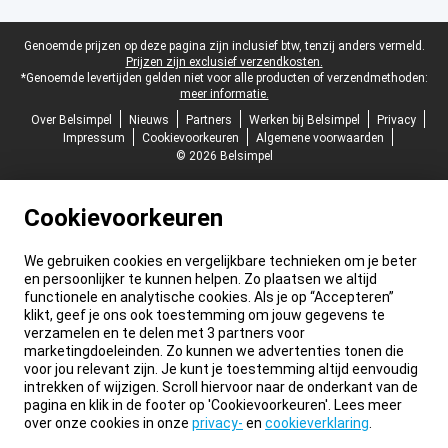
Juridische voettekst
Genoemde prijzen op deze pagina zijn inclusief btw, tenzij anders vermeld.
Prijzen zijn exclusief verzendkosten.
*Genoemde levertijden gelden niet voor alle producten of verzendmethoden:
meer informatie.
Over Belsimpel
Nieuws
Partners
Werken bij Belsimpel
Privacy
Impressum
Cookievoorkeuren
Algemene voorwaarden
© 2026 Belsimpel
Cookievoorkeuren
We gebruiken cookies en vergelijkbare technieken om je beter
en persoonlijker te kunnen helpen. Zo plaatsen we altijd
functionele en analytische cookies. Als je op “Accepteren”
klikt, geef je ons ook toestemming om jouw gegevens te
verzamelen en te delen met 3 partners voor
marketingdoeleinden. Zo kunnen we advertenties tonen die
voor jou relevant zijn. Je kunt je toestemming altijd eenvoudig
intrekken of wijzigen. Scroll hiervoor naar de onderkant van de
pagina en klik in de footer op 'Cookievoorkeuren'. Lees meer
over onze cookies in onze
privacy-
en
cookieverklaring
.