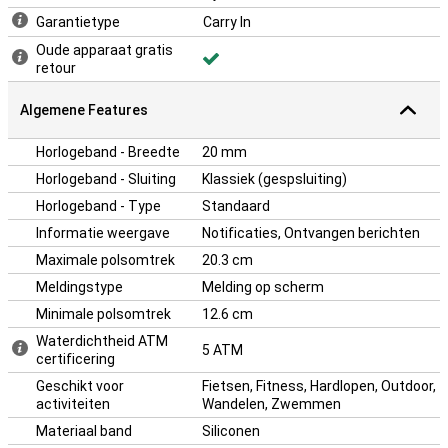
goed verbonden. Koppel je horloge met je iPhone of Android-
Garantietype
Carry In
smartphone en ontvang WhatsApp-berichten, e-mails en
Oude apparaat gratis
meldingen direct op je pols. Via LiveTrack kunnen vrienden en
retour
familie je locatie volgen tijdens je training. De veiligheidsfunctie kan
bij een incident je locatie delen met contactpersonen. Dankzij de
lange batterijduur van maximaal 13 dagen in smartwatchmodus en
Algemene Features
23 uur in GPS-modus draag je dit horloge zorgeloos dag en nacht.
Horlogeband - Breedte
20 mm
Horlogeband - Sluiting
Klassiek (gespsluiting)
Horlogeband - Type
Standaard
Informatie weergave
Notificaties, Ontvangen berichten
Maximale polsomtrek
20.3 cm
Meldingstype
Melding op scherm
Minimale polsomtrek
12.6 cm
Waterdichtheid ATM
5 ATM
certificering
Geschikt voor
Fietsen, Fitness, Hardlopen, Outdoor,
activiteiten
Wandelen, Zwemmen
Materiaal band
Siliconen