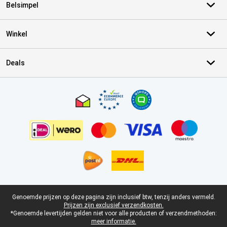
Belsimpel
Winkel
Deals
Certificaten, betaalmethoden, bezorgingsdienst partners
Juridische voettekst
Genoemde prijzen op deze pagina zijn inclusief btw, tenzij anders vermeld.
Prijzen zijn exclusief verzendkosten.
*Genoemde levertijden gelden niet voor alle producten of verzendmethoden:
meer informatie.