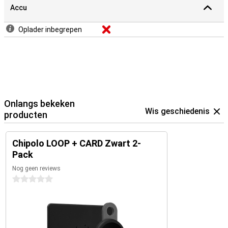
Accu
Met de gratis Chipolo-app haal je nog meer uit je CARD en LOOP.
Laat je telefoon overgaan, zelfs als hij op stil staat. Gebruik de
Oplader inbegrepen
trackers als cameraknop voor selfies of kies een andere ringtone.
Android-gebruikers krijgen ook een notificatie als ze iets vergeten
mee te nemen. Zo heb je altijd controle, of je nu thuis bent,
onderweg of op vakantie.
Werkt met Apple en Android
Of je nou een iPhone of Android-toestel hebt: beide trackers
werken feilloos met Apple Find My en Android Find Hub. Zo kun je je
Onlangs bekeken
spullen makkelijk terugvinden op de kaart, ze laten overgaan of de
Wis geschiedenis
producten
laatst bekende locatie bekijken. En via de Chipolo-app gebruik je
handige extra functies die jouw dagelijks leven net wat makkelijker
maken.
Chipolo LOOP + CARD Zwart 2-
Pack
Nog geen reviews
0 sterren