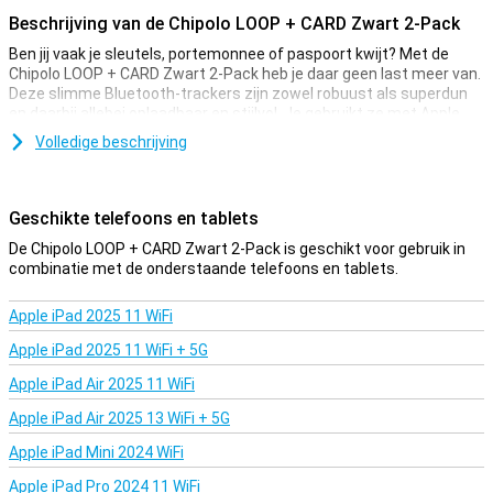
Beschrijving van de Chipolo LOOP + CARD Zwart 2-Pack
Ben jij vaak je sleutels, portemonnee of paspoort kwijt? Met de
Chipolo LOOP + CARD Zwart 2-Pack heb je daar geen last meer van.
Deze slimme Bluetooth-trackers zijn zowel robuust als superdun
en daarbij allebei oplaadbaar en stijlvol. Je gebruikt ze met Apple
Find My of Android’s Find Hub, zodat je jouw spullen altijd makkelijk
Volledige beschrijving
terugvindt, zowel dichtbij als op afstand. Via de gratis Chipolo-app
krijg je extra functies zoals je telefoon terugvinden of de tracker
gebruiken als camerasluiter. Simpel, slim en superhandig!
Geschikte telefoons en tablets
Chipolo CARD: Tracker in pasformaat
De Chipolo LOOP + CARD Zwart 2-Pack is geschikt voor gebruik in
De Chipolo CARD is net zo dun als twee creditcards en past perfect
combinatie met de onderstaande telefoons en tablets.
in je portemonnee, kaarthouder of paspoorthoesje. Dankzij het
slimme ontwerp glijdt hij er moeiteloos in zonder dat je ‘m voelt
Apple iPad 2025 11 WiFi
zitten. De zijhoek-geluidspoort zorgt ervoor dat het geluidsignaal
van 105 dB goed naar buiten komt, zodat je je spullen snel
Apple iPad 2025 11 WiFi + 5G
terugvindt, zelfs tussen kussens of in de bank. Bovendien is de
Chipolo CARD IP67-gecertificeerd, wat inhoudt dat deze volledig
Apple iPad Air 2025 11 WiFi
stofvrij en beschermd is tegen korte onderdompeling in water.
Apple iPad Air 2025 13 WiFi + 5G
Ideaal voor op reis of een regenachtig fietstochtje.
Apple iPad Mini 2024 WiFi
Oplaadbaar en duurzaam ontwerp
Apple iPad Pro 2024 11 WiFi