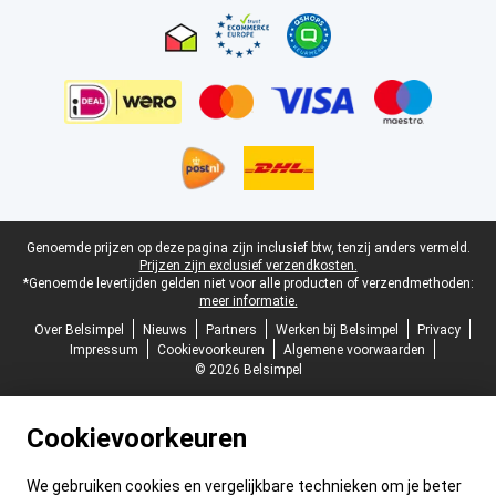
Juridische voettekst
Genoemde prijzen op deze pagina zijn inclusief btw, tenzij anders vermeld.
Prijzen zijn exclusief verzendkosten.
*Genoemde levertijden gelden niet voor alle producten of verzendmethoden:
meer informatie.
Over Belsimpel
Nieuws
Partners
Werken bij Belsimpel
Privacy
Impressum
Cookievoorkeuren
Algemene voorwaarden
© 2026 Belsimpel
Cookievoorkeuren
We gebruiken cookies en vergelijkbare technieken om je beter