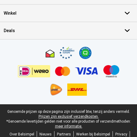
Winkel
Deals
Certificaten, betaalmethoden, bezorgingsdienst partners
Juridische voettekst
Genoemde prijzen op deze pagina zijn inclusief btw, tenzij anders vermeld.
Prijzen zijn exclusief verzendkosten.
*Genoemde levertijden gelden niet voor alle producten of verzendmethoden:
meer informatie.
Over Belsimpel
Nieuws
Partners
Werken bij Belsimpel
Privacy