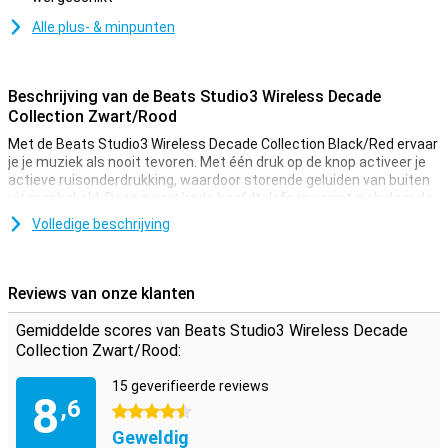
Alle plus- & minpunten
Beschrijving van de Beats Studio3 Wireless Decade
Collection Zwart/Rood
Met de Beats Studio3 Wireless Decade Collection Black/Red ervaar
je je muziek als nooit tevoren. Met één druk op de knop activeer je
actieve ruisonderdrukking, waardoor storende geluiden van buiten
uitgeschakeld. Deze zwart/rode hoofdtelefoon vormt zich door de
zachte oorbedekkende kussens naadloos om je oren.
Volledige beschrijving
Hierdoor zit de Beats erg prettig op het hoofd én luister je naar
muziek in plaats van ruis. De zwarte Studio3 komt met een zuinige
W1 chip van Apple, hierdoor luister jij dagenlang naar je
Reviews van onze klanten
lievelingsmuziek. Opladen van je hoofdtelefoon doe je eenvoudig en
snel door middel van Fast Fuel-technologie. Na 10 minuutjes
Gemiddelde scores van Beats Studio3 Wireless Decade
opladen kan deze Studio3 namelijk weer 3 uur vooruit!
Collection Zwart/Rood:
15 geverifieerde reviews
8
,6
4.5 sterren
Geweldig