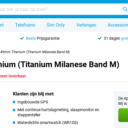
nt
Telefoons
Sim Only
Verlengen
Accessoir
Beste
Prijsgarantie
31 dagen
grat
3 49mm Titanium (Titanium Milanese Band M)
nium (Titanium Milanese Band M)
meer leverbaar
Klanten zijn blij met:
De Ap
Ingebouwde GPS
M) is
Met continue hartslagmeting, slaapmonitor en
stappenteller
Waterdichte smartwatch (WR100)