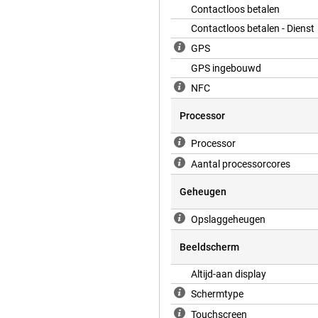
 het dagelijks leven. Met de
Contactloos betalen
richten direct op je pols en
Contactloos betalen - Dienst
d, zodat je makkelijk kunt betalen
voor weer, muziek of
GPS
GPS ingebouwd
NFC
oor topkwaliteit, slimme functies
Processor
ligheidsnet en assistent in één. Of
beteren of gewoon altijd verbonden
ur, nauwkeurige GPS en
Processor
 Dit is niet zomaar een
Aantal processorcores
Geheugen
Opslaggeheugen
Beeldscherm
Altijd-aan display
Schermtype
Touchscreen