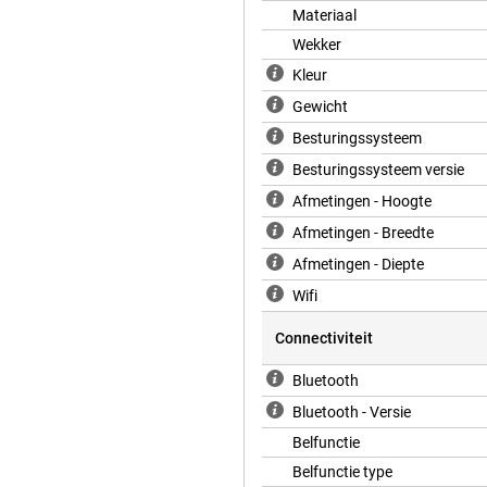
functie is met één druk op de knop
Materiaal
binatie met de satelliet GPS-
Wekker
en.
Kleur
Gewicht
tientallen sportmodi, van
ent automatisch wat je doet, en
Besturingssysteem
orden je prestaties nauwkeurig
Besturingssysteem versie
 Ook na je training biedt de
 nu traint voor een marathon of
Afmetingen - Hoogte
Afmetingen - Breedte
Afmetingen - Diepte
om extreme omstandigheden aan te
Wifi
 of traint bij hoge temperaturen,
xtra sterk en stootvast, ideaal
Connectiviteit
lder genoeg om in fel zonlicht
100) en geschikt voor recreatief
Bluetooth
en hoef je je geen zorgen te
 op je avontuur, zonder in te
Bluetooth - Versie
Belfunctie
Belfunctie type