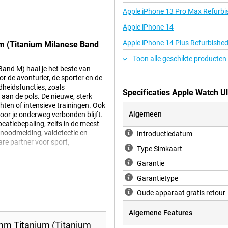
Apple iPhone 13 Pro Max Refurbi
Apple iPhone 14
Apple iPhone 14 Plus Refurbishe
um (Titanium Milanese Band
Toon alle geschikte producten
and M) haal je het beste van
r de avonturier, de sporter en de
heidsfuncties, zoals
Specificaties Apple Watch U
 aan de pols. De nieuwe, sterk
hten of intensieve trainingen. Ook
Algemeen
oor je onderweg verbonden blijft.
catiebepaling, zelfs in de meest
noodmelding, valdetectie en
Introductiedatum
re partner voor sport,
Type Simkaart
Garantie
Garantietype
, of je nu berichten ontvangt,
Oude apparaat gratis retour
weg bent en niet afhankelijk wilt
een vernieuwd GPS-systeem met
reik hebt, zoals in de bergen of
Algemene Features
vigeren een stuk veiliger en
mm Titanium (Titanium