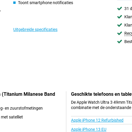
Toont smartphone notificaties
31 d
Klan
Klan
Uitgebreide specificaties
Rec
Best
m (Titanium Milanese Band
Geschikte telefoons en table
De Apple Watch Ultra 3 49mm Tita
combinatie met de onderstaande t
ag- en zuurstofmetingen
met satelliet
Apple iPhone 12 Refurbished
Apple iPhone 13 EU