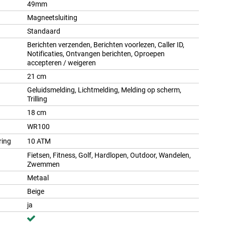
49mm
Magneetsluiting
Standaard
Berichten verzenden, Berichten voorlezen, Caller ID,
Notificaties, Ontvangen berichten, Oproepen
accepteren / weigeren
21 cm
Geluidsmelding, Lichtmelding, Melding op scherm,
Trilling
18 cm
WR100
ring
10 ATM
Fietsen, Fitness, Golf, Hardlopen, Outdoor, Wandelen,
Zwemmen
Metaal
Beige
ja