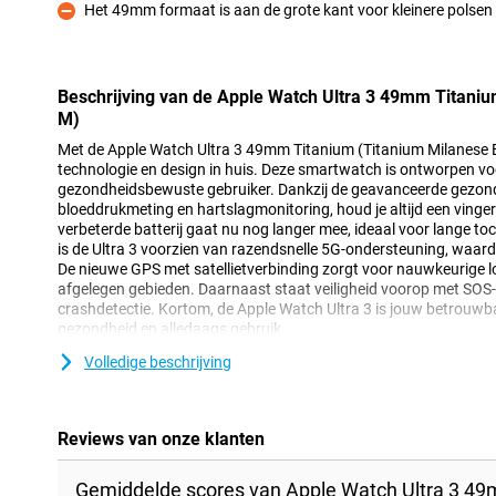
Het 49mm formaat is aan de grote kant voor kleinere polsen
Minpunt
Beschrijving van de Apple Watch Ultra 3 49mm Titani
M)
Met de Apple Watch Ultra 3 49mm Titanium (Titanium Milanese B
technologie en design in huis. Deze smartwatch is ontworpen voo
gezondheidsbewuste gebruiker. Dankzij de geavanceerde gezond
bloeddrukmeting en hartslagmonitoring, houd je altijd een vinger
verbeterde batterij gaat nu nog langer mee, ideaal voor lange toc
is de Ultra 3 voorzien van razendsnelle 5G-ondersteuning, waard
De nieuwe GPS met satellietverbinding zorgt voor nauwkeurige lo
afgelegen gebieden. Daarnaast staat veiligheid voorop met SOS-
crashdetectie. Kortom, de Apple Watch Ultra 3 is jouw betrouwba
gezondheid en alledaags gebruik.
Volledige beschrijving
Altijd verbonden met 5G
Met 5G-ondersteuning blijf je ook onderweg razendsnel verbonden
muziek streamt of kaarten gebruikt. Dit is ideaal als je veel onder
Reviews van onze klanten
zijn van wifi. Daarnaast beschikt de Apple Watch Ultra 3 over 
satellietondersteuning. Zelfs in gebieden waar je normaal geen be
op zee, weet de Watch Ultra 3 precies waar je bent. Hierdoor is na
Gemiddelde scores van Apple Watch Ultra 3 49