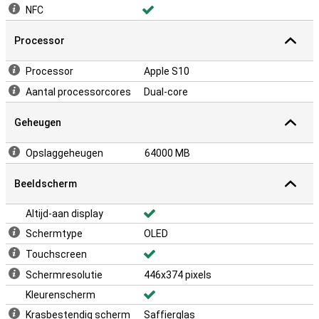
NFC
Processor
Processor
Apple S10
Aantal processorcores
Dual-core
Geheugen
Opslaggeheugen
64000 MB
Beeldscherm
Altijd-aan display
Schermtype
OLED
Touchscreen
Schermresolutie
446x374 pixels
Kleurenscherm
Krasbestendig scherm
Saffierglas