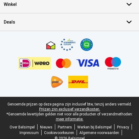
Winkel
Deals
Certificaten, betaalmethoden, bezorgingsdienst partners
Juridische voettekst
Genoemde prijzen op deze pagina zijn inclusief btw, tenzij anders vermeld.
Prijzen zijn exclusief verzendkosten.
*Genoemde levertijden gelden niet voor alle producten of verzendmethoden:
meer informatie.
Over Belsimpel
Nieuws
Partners
Werken bij Belsimpel
Privacy
Impressum
Cookievoorkeuren
Algemene voorwaarden
© 2026 Belsimpel