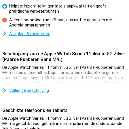
Helpt je inzicht te krijgen in je slaapkwaliteit en geeft
praktische verbeterpunten
Pluspunt
Alleen compatibel met iPhone, dus niet te gebruiken met
Android-smartphones
Minpunt
Alle plus- & minpunten
Beschrijving van de Apple Watch Series 11 46mm 5G Zilver
(Paarse Rubberen Band M/L)
De Apple Watch Series 11 46mm 5G Zilver (Paarse Rubberen Band
M/L) tilt jouw gezondheid, sportprestaties en dagelijkse gemak
naar een hoger niveau. Met een batterij die tot 24 uur meegaat en
tot 38 uur in energiebesparende modus. Je krijgt nu meldingen bij
hoge bloeddruk en slaapapneu, plus een handige Sleep Score voor
Volledige beschrijving
beter inzicht in je nachtrust. Tijdens het sporten motiveert
Workout Buddy je met gesproken feedback in realtime. Het heldere
Always-On Retina-display is twee keer zo krasbestendig als
voorheen en blijft perfect afleesbaar, zelfs in fel zonlicht.
Geschikte telefoons en tablets
De Apple Watch Series 11 46mm 5G Zilver (Paarse Rubberen Band
Nieuwe gezondheidsfuncties
M/L) is geschikt voor gebruik in combinatie met de onderstaande
De Apple Watch Series 11 helpt je nog slimmer om op je gezondheid
telefoons en tablets.