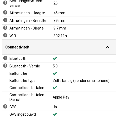
Besturingssysteem
26
Apple Music. Zo kun je je favoriete muziek afspelen tijdens je
versie
workout, of via de Activiteit-app je dagelijkse doelen bijhouden. En
Afmetingen - Hoogte
46 mm
via de Vitals-app zie je in één oogopslag of je lichaam binnen je
normale parameters blijft.
Afmetingen - Breedte
39 mm
Afmetingen - Diepte
9.7 mm
Wifi
802.11n
Connectiviteit
Bluetooth
Bluetooth - Versie
5.3
Belfunctie
Belfunctie type
Zelfstandig (zonder smartphone)
Contactloos betalen
Contactloos betalen -
Apple Pay
Dienst
GPS
Ja
GPS ingebouwd