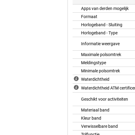
Apps van derden mogelijk
Rubberen Band M/L) krijg je elke
ndige functie kijkt niet alleen
Formaat
ed gaat, hoe vaak je wakker wordt
Horlogeband - Sluiting
 die gegevens worden
t hoe goed je hebt geslapen. Je
Horlogeband - Type
toren invloed hebben. Dat helpt je
nd te maken.
Informatie weergave
Maximale polsomtrek
Meldingstype
. Via een eSIM is je Watch altijd
luister je dus onderweg muziek en
Minimale polsomtrek
dien geniet je van een razendsnelle
cties of betaal je contactloos met
Waterdichtheid
Apple-apparaten voelt alles als
Waterdichtheid ATM certifice
Geschikt voor activiteiten
e Apple Watch Series 11. Dankzij
Materiaal band
proken motivatie tijdens het
Kleur band
st even moet herstellen.
stel je zelf workouts samen en pas
Verwisselbare band
ontvangen op basis van
Trilfunctie