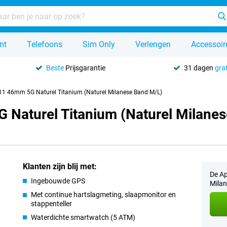
nt
Telefoons
Sim Only
Verlengen
Accessoir
Beste
Prijsgarantie
31 dagen
grat
 11 46mm 5G Naturel Titanium (Naturel Milanese Band M/L)
 Naturel Titanium (Naturel Milane
Klanten zijn blij met:
De Ap
Ingebouwde GPS
Milan
Met continue hartslagmeting, slaapmonitor en
stappenteller
Waterdichte smartwatch (5 ATM)