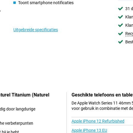
Toont smartphone notificaties
31 d
Klan
Klan
Uitgebreide specificaties
Rec
Best
urel Titanium (Naturel
Geschikte telefoons en table
De Apple Watch Series 11 46mm 5
voor gebruik in combinatie met d
dig door langdurige
Apple iPhone 12 Refurbished
ische verbeterpunten
Apple iPhone 13 EU
 bij je hebt