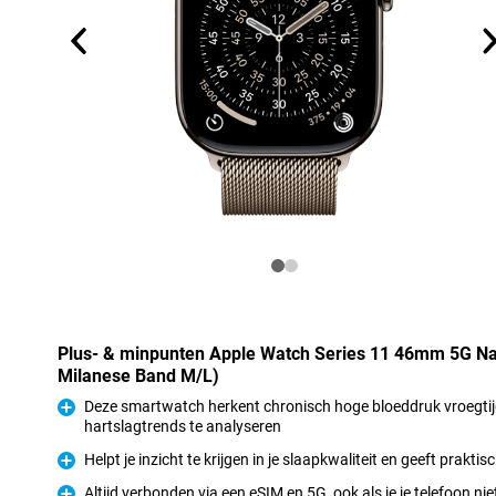
Plus- & minpunten Apple Watch Series 11 46mm 5G Nat
Milanese Band M/L)
Deze smartwatch herkent chronisch hoge bloeddruk vroegtij
hartslagtrends te analyseren
Pluspunt
Helpt je inzicht te krijgen in je slaapkwaliteit en geeft prakt
Pluspunt
Altijd verbonden via een eSIM en 5G, ook als je je telefoon niet