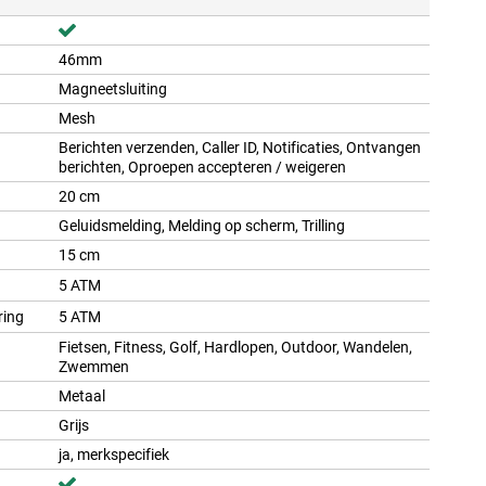
46mm
Magneetsluiting
Mesh
Berichten verzenden, Caller ID, Notificaties, Ontvangen
berichten, Oproepen accepteren / weigeren
20 cm
Geluidsmelding, Melding op scherm, Trilling
15 cm
5 ATM
ring
5 ATM
Fietsen, Fitness, Golf, Hardlopen, Outdoor, Wandelen,
Zwemmen
Metaal
Grijs
ja, merkspecifiek