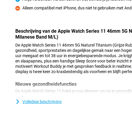
Pluspunt
Alleen compatibel met iPhone, dus niet te gebruiken met A
Minpunt
Beschrijving van de Apple Watch Series 11 46mm 5G Na
Milanese Band M/L)
De Apple Watch Series 11 46mm 5G Naturel Titanium (Grijze Rub
gezondheid, sportprestaties en dagelijkse gemak naar een hoger n
uur meegaat en tot 38 uur in energiebesparende modus. Je krijg
en slaapapneu, plus een handige Sleep Score voor beter inzicht in
motiveert Workout Buddy je met gesproken feedback in realtime.
display is twee keer zo krasbestendig als voorheen en blijft perfect
Nieuwe gezondheidsfuncties
De Apple Watch Series 11 helpt je nog slimmer om op je gezondhei
voor herkenning van chronische hoge bloeddruk. De optische se
je bloedvaten reageren op je hartslag over een periode van 30 d
Volledige beschrijving
Apple Watch Series 11 heb je in één oogopslag zicht op je belan
bekijkt eenvoudig je hartslag, ademhaling, polstemperatuur en 
Gaat er iets buiten je normale waarden? Dan krijg je direct een mel
hoogte van je algehele gezondheid, zonder dat je daar iets voor h