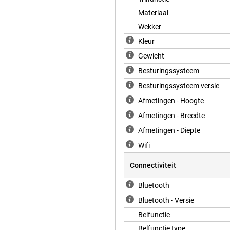
 je begeleide workouts, met je
Materiaal
Wekker
Kleur
normaal gebruik en tot 38 uur in
n zit je al op 80%. Slechts 15
Gewicht
 je zelfs een hele nacht slaap
Besturingssysteem
Besturingssysteem versie
Afmetingen - Hoogte
beren Band M/L) helpt je ook als
Afmetingen - Breedte
eldingen weet je zeker dat je niet
 is, stuurt je watch automatisch
Afmetingen - Diepte
eze smartwatch niet alleen slim,
Wifi
Connectiviteit
 is gemaakt van gerecyclede
Bluetooth
. Verder is het display van de
ook water- en stofbestendig. Ook
Bluetooth - Versie
Belfunctie
Belfunctie type