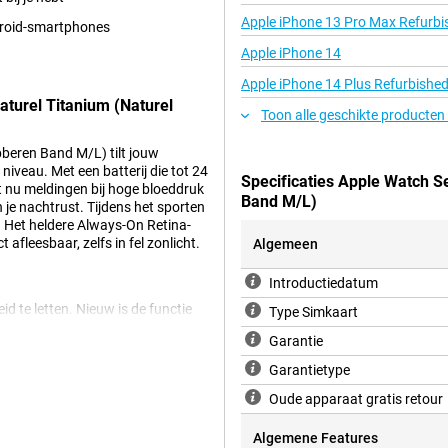
Apple iPhone 13 Pro Max Refurbi
ndroid-smartphones
Apple iPhone 14
Apple iPhone 14 Plus Refurbishe
turel Titanium (Naturel
Toon alle geschikte producten
beren Band M/L) tilt jouw
iveau. Met een batterij die tot 24
Specificaties Apple Watch S
t nu meldingen bij hoge bloeddruk
Band M/L)
 je nachtrust. Tijdens het sporten
 Het heldere Always-On Retina-
 afleesbaar, zelfs in fel zonlicht.
Algemeen
Introductiedatum
d te letten. Nieuw is de functie
Type Simkaart
nsor van je watch analyseert hoe
Garantie
agen. Met de Vitals-app op de
grijkste gezondheidsgegevens. Je
Garantietype
slaapduur van de afgelopen nacht.
ding. Zo blijf je beter op de
Oude apparaat gratis retour
oeft te doen.
Algemene Features