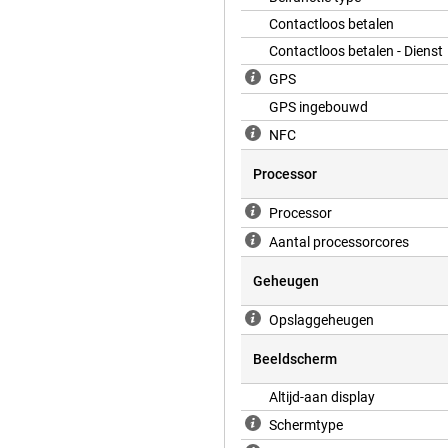
Apple Music. Zo kun je je
Contactloos betalen
app je dagelijkse doelen bijhouden.
Contactloos betalen - Dienst
je normale parameters blijft.
GPS
GPS ingebouwd
NFC
Processor
Processor
Aantal processorcores
Geheugen
Opslaggeheugen
Beeldscherm
Altijd-aan display
Schermtype