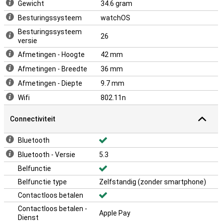
Gewicht
34.6 gram
Perfect geïntegreerd met je Apple-apparaten
Besturingssysteem
watchOS
De smartwatch werkt naadloos samen met je iPhone, AirPods en
Besturingssysteem
26
Apple Music. Zo kun je je favoriete muziek afspelen tijdens je
versie
workout, of via de Activiteit-app je dagelijkse doelen bijhouden. En
Afmetingen - Hoogte
42 mm
via de Vitals-app zie je in één oogopslag of je lichaam binnen je
normale parameters blijft.
Afmetingen - Breedte
36 mm
Afmetingen - Diepte
9.7 mm
Wifi
802.11n
Connectiviteit
Bluetooth
Bluetooth - Versie
5.3
Belfunctie
Belfunctie type
Zelfstandig (zonder smartphone)
Contactloos betalen
Contactloos betalen -
Apple Pay
Dienst