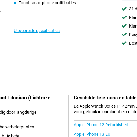
Toont smartphone notificaties
31 d
Klan
Klan
Uitgebreide specificaties
Rec
Best
ud Titanium (Lichtroze
Geschikte telefoons en table
De Apple Watch Series 11 42mm 5
voor gebruik in combinatie met d
dig door langdurige
Apple iPhone 12 Refurbished
ische verbeterpunten
Apple iPhone 13 EU
 bij je hebt