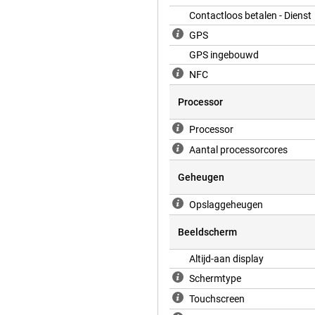
Apple Music. Zo kun je je
Contactloos betalen - Dienst
app je dagelijkse doelen bijhouden.
GPS
je normale parameters blijft.
GPS ingebouwd
NFC
Processor
Processor
Aantal processorcores
Geheugen
Opslaggeheugen
Beeldscherm
Altijd-aan display
Schermtype
Touchscreen