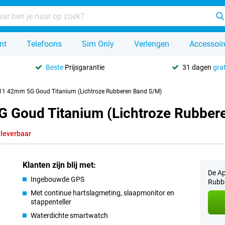
nt
Telefoons
Sim Only
Verlengen
Accessoir
Beste
Prijsgarantie
31 dagen
grat
 11 42mm 5G Goud Titanium (Lichtroze Rubberen Band S/M)
G Goud Titanium (Lichtroze Rubber
 leverbaar
Klanten zijn blij met:
De Ap
Ingebouwde GPS
Rubbe
Met continue hartslagmeting, slaapmonitor en
stappenteller
Waterdichte smartwatch