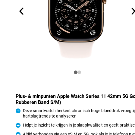
Plus- & minpunten Apple Watch Series 11 42mm 5G Go
Rubberen Band S/M)
Deze smartwatch herkent chronisch hoge bloeddruk vroegtij
hartslagtrends te analyseren
Pluspunt
Helpt je inzicht te krijgen in je slaapkwaliteit en geeft prakt
Pluspunt
Altijd verbonden via een eSIM en 5G, ook als je je telefoon niet