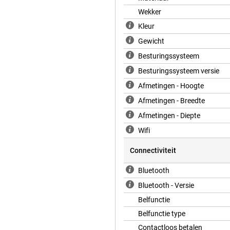
 je begeleide workouts, met je
Wekker
Kleur
Gewicht
normaal gebruik en tot 38 uur in
n zit je al op 80%. Slechts 15
Besturingssysteem
 je zelfs een hele nacht slaap
Besturingssysteem versie
Afmetingen - Hoogte
Afmetingen - Breedte
bberen Band S/M) helpt je ook
Afmetingen - Diepte
oodmeldingen weet je zeker dat je
urt is, stuurt je watch
Wifi
en. Dat maakt deze smartwatch
ks gebruik.
Connectiviteit
Bluetooth
 is gemaakt van gerecyclede
Bluetooth - Versie
. Verder is het display van de
ook water- en stofbestendig. Ook
Belfunctie
Belfunctie type
Contactloos betalen