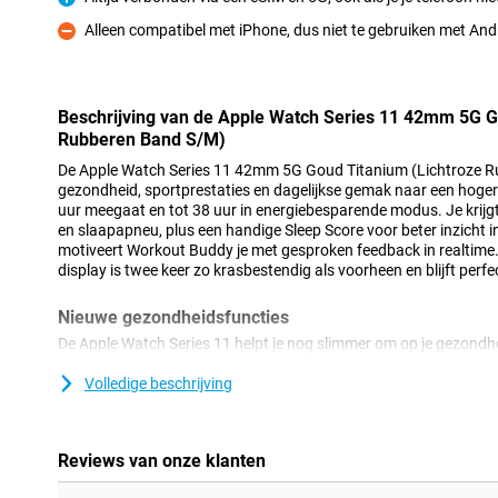
Pluspunt
Alleen compatibel met iPhone, dus niet te gebruiken met A
Minpunt
Beschrijving van de Apple Watch Series 11 42mm 5G G
Rubberen Band S/M)
De Apple Watch Series 11 42mm 5G Goud Titanium (Lichtroze Ru
gezondheid, sportprestaties en dagelijkse gemak naar een hoger n
uur meegaat en tot 38 uur in energiebesparende modus. Je krijg
en slaapapneu, plus een handige Sleep Score voor beter inzicht in
motiveert Workout Buddy je met gesproken feedback in realtime.
display is twee keer zo krasbestendig als voorheen en blijft perfect
Nieuwe gezondheidsfuncties
De Apple Watch Series 11 helpt je nog slimmer om op je gezondhei
voor herkenning van chronische hoge bloeddruk. De optische se
je bloedvaten reageren op je hartslag over een periode van 30 d
Volledige beschrijving
Apple Watch Series 11 heb je in één oogopslag zicht op je belan
bekijkt eenvoudig je hartslag, ademhaling, polstemperatuur en 
Gaat er iets buiten je normale waarden? Dan krijg je direct een mel
Reviews van onze klanten
hoogte van je algehele gezondheid, zonder dat je daar iets voor h