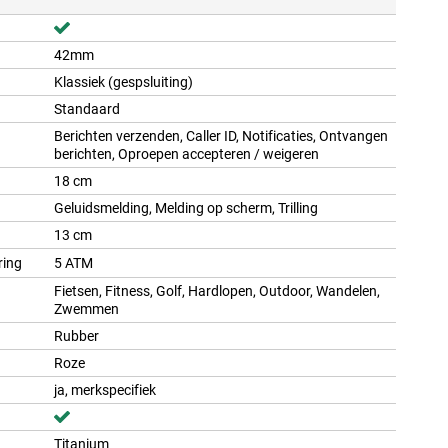
42mm
Klassiek (gespsluiting)
Standaard
Berichten verzenden, Caller ID, Notificaties, Ontvangen
berichten, Oproepen accepteren / weigeren
18 cm
Geluidsmelding, Melding op scherm, Trilling
13 cm
ring
5 ATM
Fietsen, Fitness, Golf, Hardlopen, Outdoor, Wandelen,
Zwemmen
Rubber
Roze
ja, merkspecifiek
Titanium