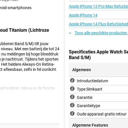
Apple iPhone 13 Pro Max Refurbi
ndroid-smartphones
Apple iPhone 14
Apple iPhone 14 Plus Refurbishe
oud Titanium (Lichtroze
Toon alle geschikte producten
bberen Band S/M) tilt jouw
iveau. Met een batterij die tot 24
Specificaties Apple Watch 
t nu meldingen bij hoge bloeddruk
Band S/M)
 je nachtrust. Tijdens het sporten
 Het heldere Always-On Retina-
 afleesbaar, zelfs in fel zonlicht.
Algemeen
Introductiedatum
d te letten. Nieuw is de functie
Type Simkaart
nsor van je watch analyseert hoe
Garantie
agen. Met de Vitals-app op de
grijkste gezondheidsgegevens. Je
Garantietype
slaapduur van de afgelopen nacht.
ding. Zo blijf je beter op de
Oude apparaat gratis retour
oeft te doen.
Algemene Features