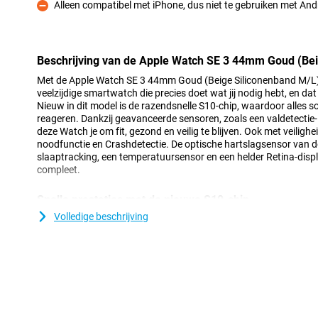
Alleen compatibel met iPhone, dus niet te gebruiken met A
Minpunt
Beschrijving van de Apple Watch SE 3 44mm Goud (Be
Met de Apple Watch SE 3 44mm Goud (Beige Siliconenband M/L) k
veelzijdige smartwatch die precies doet wat jij nodig hebt, en dat 
Nieuw in dit model is de razendsnelle S10-chip, waardoor alles s
reageren. Dankzij geavanceerde sensoren, zoals een valdetectie-
deze Watch je om fit, gezond en veilig te blijven. Ook met veilighei
noodfunctie en Crashdetectie. De optische hartslagsensor van d
slaaptracking, een temperatuursensor en een helder Retina-dis
compleet.
Snelle prestaties met de nieuwe S10-chip
De Apple Watch SE 3 is uitgerust met de nieuwe S10-chip: een 64
Volledige beschrijving
4-core Neural Engine. Dit zorgt voor een soepele gebruikerservari
opent, je sportresultaten checkt of Siri iets vraagt. De Watch voel
haperingen. Je merkt het verschil vooral tijdens dagelijkse hande
navigeren door het menu of een training starten gaat moeiteloos
dan ooit. Handig, want zo kun je hem gerust een hele dag drage
Veiligheid die met je meedenkt