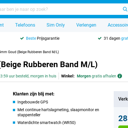
nt
Telefoons
Sim Only
Verlengen
Accessoir
Beste
Prijsgarantie
31 dagen
grat
4mm Goud (Beige Rubberen Band M/L)
(Beige Rubberen Band M/L)
3:59 uur besteld, morgen in huis
Winkel:
Morgen
gratis afhalen
Klanten zijn blij met:
Verk
Ingebouwde GPS
Met continue hartslagmeting, slaapmonitor en
stappenteller
28
Waterdichte smartwatch (WR50)