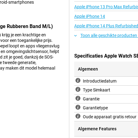
ndroid-smartphones
Apple iPhone 13 Pro Max Refurbi
Apple iPhone 14
ige Rubberen Band M/L)
Apple iPhone 14 Plus Refurbishe
rijg je een krachtige en
Toon alle geschikte producten
voor een toegankelijke prijs.
oepel loopt en apps vliegensvlug
 en omgevingslichtsensor, helpt
Specificaties Apple Watch 
d zit je goed, dankzij de SOS-
e tweede generatie,
play maken dit model helemaal
Algemeen
Introductiedatum
Type Simkaart
-bits dual-core processor met een
Garantie
ng, of je nu snel even een app
t altijd vlot aan, zonder
Garantietype
lingen. Scrollen door berichten,
. Ook is de Watch energiezuiniger
Oude apparaat gratis retour
n zonder tussendoor op te laden.
Algemene Features