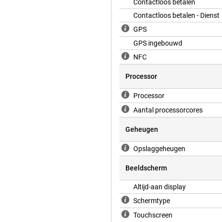
ellaadfunctie. Je laadt de Watch
Contactloos betalen
de speciale
Contactloos betalen - Dienst
f je hem nu overdag intensief
eiteloos gelijke tred met jouw
GPS
GPS ingebouwd
NFC
de wearable-besturingssysteem
Processor
e actief, gezond, veilig en
uiden meet, de Mindfulness-app
Processor
inname.
Aantal processorcores
Geheugen
Opslaggeheugen
Beeldscherm
Altijd-aan display
Schermtype
Touchscreen