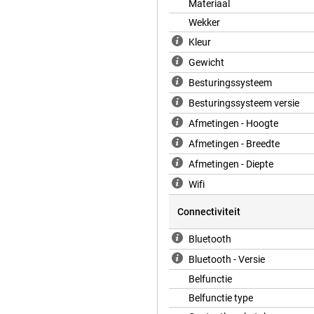
weergaven, hartslagzones en
Materiaal
oals vermogenszones, cadans en
Wekker
jes laten detecteren en krijgen
laar voor actie.
Kleur
Gewicht
Besturingssysteem
lay met 394x324 pixels. Het
ing verloopt via de Digital Crown
Besturingssysteem versie
 tik- of polsgebaren. Daarnaast is
k zonder zorgen dragen in de
Afmetingen - Hoogte
.
Afmetingen - Breedte
Afmetingen - Diepte
e 11 of nieuwer met iOS 26 of
Wifi
ten en meer direct op je pols. Je
n te stellen, helemaal handsfree.
Connectiviteit
en via de Kaarten-app. En met
Apple Watch SE 3 is geen
Bluetooth
Bluetooth - Versie
Belfunctie
aal gebruik. Dat is ruim voldoende
Belfunctie type
ing. Heb je toch snel stroom