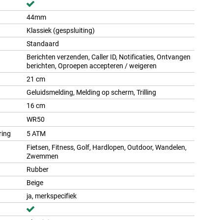
44mm
Klassiek (gespsluiting)
Standaard
Berichten verzenden, Caller ID, Notificaties, Ontvangen
berichten, Oproepen accepteren / weigeren
21 cm
Geluidsmelding, Melding op scherm, Trilling
16 cm
WR50
ring
5 ATM
Fietsen, Fitness, Golf, Hardlopen, Outdoor, Wandelen,
Zwemmen
Rubber
Beige
ja, merkspecifiek