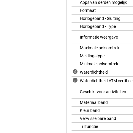
Apps van derden mogelijk
 Crashdetectie. Bij een ernstig
ect hulpdiensten als je niet meer
Formaat
Horlogeband - Sluiting
nctie. Met één druk op de knop
Horlogeband - Type
on. Dankzij de versnellingsmeter,
en nauwkeurig. Of je nu thuis
Informatie weergave
.
Maximale polsomtrek
Meldingstype
ondheid. De optische
g en waarschuwt bij te hoge of
Minimale polsomtrek
artritmes, wat vroegtijdige
Waterdichtheid
Waterdichtheid ATM certifice
 je je menstruatiecyclus en
app zien hoe goed je slaapt,
Geschikt voor activiteiten
teit verbeterd kan worden. Zo weet
Materiaal band
Kleur band
ple Watch SE 3 ondersteunt een
Verwisselbare band
zwemmen, fietsen en zelfs dansen
Trilfunctie
, verbrande calorieën, tempo en